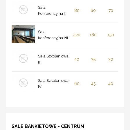
Sala
80
60
70
Konferencyjna II
Sala
220
180
150
Konferencyjna I+II
Sala Szkoleniowa
40
35
30
III
Sala Szkoleniowa
60
45
40
IV
SALE BANKIETOWE - CENTRUM