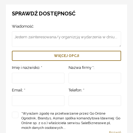
SPRAWDŹ DOSTĘPNOSĆ
Wiadomość:
WIĘCEJ OPCJI
Imię i nazwisko: *
Nazwa firmy *:
Email: *
Telefon: *
*
Wyrażam zgodę na przetwarzanie przez Go Online
Ogrodnik, Brandys, Asman spółka komandytowa (dawniej: Go
Online sp. z o.o.) właściciela serwisu SaleBiznesowe.pl,
moich danych osobowych...
Rozwiń