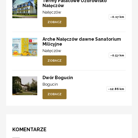
Termy Pałacowe Uzdrowisko
Nałęczów
Nałęczów
~0.17 km
ZOBACZ
Arche Nałęczów dawne Sanatorium
Milicyjne
Nałęczów
~0.57 km
ZOBACZ
Dwór Bogucin
Bogucin
~12.86 km
ZOBACZ
KOMENTARZE