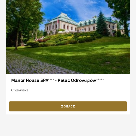
Manor House SPA**** - Pałac Odrowążów*****
Chlewiska
ZOBACZ