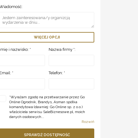
Wiadomość:
WIĘCEJ OPCJI
Imię i nazwisko: *
Nazwa firmy *:
Email: *
Telefon: *
*
Wyrażam zgodę na przetwarzanie przez Go
Online Ogrodnik, Brandys, Asman spółka
komandytowa (dawniej: Go Online sp. z o.o.)
właściciela serwisu SaleBiznesowe.pl, moich
danych osobowych...
Rozwiń
SPRAWDŹ DOSTĘPNOŚĆ