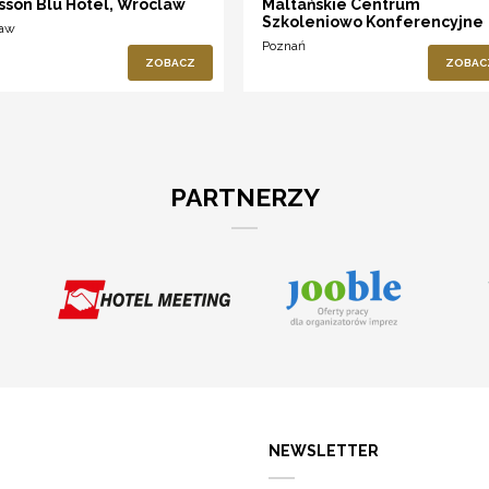
sson Blu Hotel, Wroclaw
Maltańskie Centrum
Szkoleniowo Konferencyjne
ław
Poznań
ZOBACZ
ZOBAC
PARTNERZY
NEWSLETTER