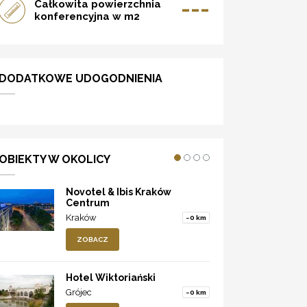
---
Całkowita powierzchnia
konferencyjna w m2
DODATKOWE UDOGODNIENIA
OBIEKTY W OKOLICY
Novotel & Ibis Kraków
Centrum
Kraków
~0 km
ZOBACZ
Hotel Wiktoriański
Grójec
~0 km