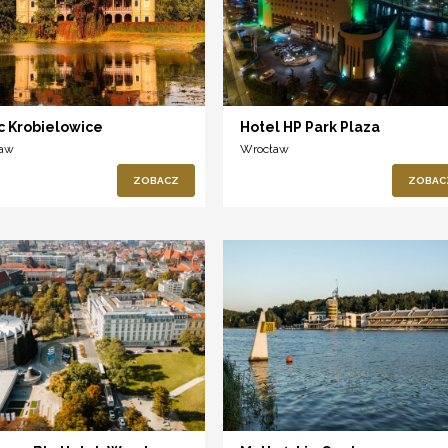
c Krobielowice
Hotel HP Park Plaza
ław
Wrocław
ZOBACZ
ZOBAC