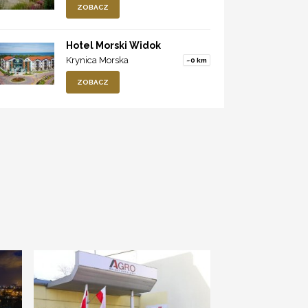
ZOBACZ
Hotel Morski Widok
Krynica Morska
~0 km
ZOBACZ