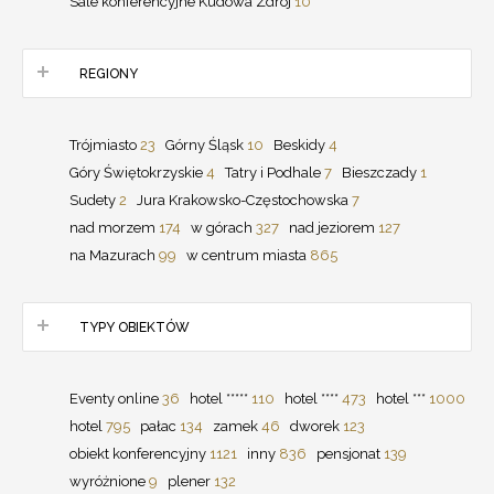
Sale konferencyjne Kudowa Zdrój
10
REGIONY
Trójmiasto
23
Górny Śląsk
10
Beskidy
4
Góry Świętokrzyskie
4
Tatry i Podhale
7
Bieszczady
1
Sudety
2
Jura Krakowsko-Częstochowska
7
nad morzem
174
w górach
327
nad jeziorem
127
na Mazurach
99
w centrum miasta
865
TYPY OBIEKTÓW
Eventy online
36
hotel *****
110
hotel ****
473
hotel ***
1000
hotel
795
pałac
134
zamek
46
dworek
123
obiekt konferencyjny
1121
inny
836
pensjonat
139
wyróżnione
9
plener
132