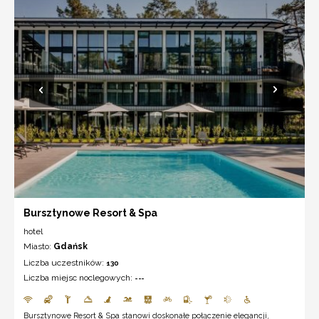
Bursztynowe Resort & Spa
hotel
Miasto:
Gdańsk
Liczba uczestników:
130
Liczba miejsc noclegowych:
---
Bursztynowe Resort & Spa stanowi doskonałe połączenie elegancji,