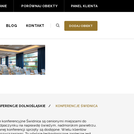
ANIE
PORÓWNAJ OBIEKTY
PANEL KLIENTA
BLOG
KONTAKT
DODAJ OBIEKT
FERENCJE DOLNOŚLĄSKIE
/
KONFERENCJE ŚWIDNICA
le konferencyjne Świdnica są cenionymi miejscami do
do odpoczynku na naprawdę świeżym, nadmorskim powietrzu.
nej konferencji sprzęty są dostępne. Wielu klientów
ozwiązaniami. To właśnie technologiczne zaplecze jest