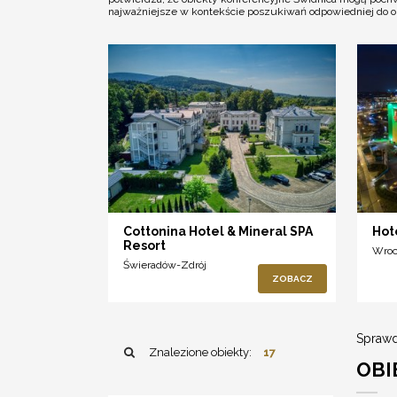
najważniejsze w kontekście poszukiwań odpowiedniej do orga
Cottonina Hotel & Mineral SPA
Hot
Resort
Wro
Świeradów-Zdrój
ZOBACZ
Sprawd
Znalezione obiekty:
17
OBI