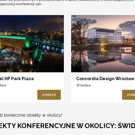
nizacji konferencji sali.
el HP Park Plaza
Concordia Design Wrocław
cław
Wrocław
ZOBACZ
ZOB
ź koniecznie obiekty w okolicy!
EKTY KONFERENCYJNE W OKOLICY: ŚWI