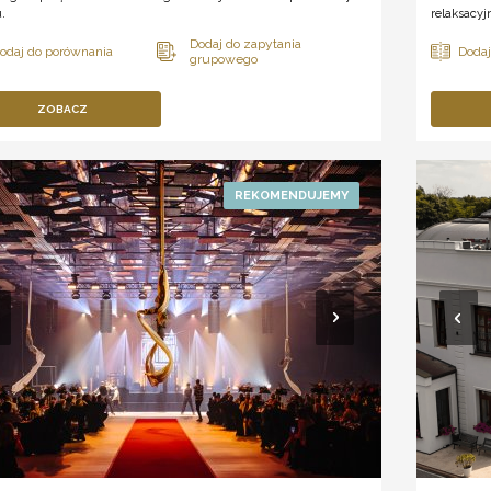
.
relaksacyj
ZOBACZ