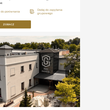
ne.
ZOBACZ