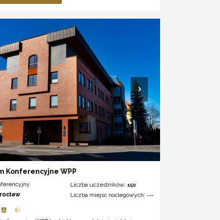
m Konferencyjne WPP
nferencyjny
Liczba uczestników:
150
rocław
Liczba miejsc noclegowych:
---