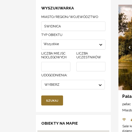
WYSZUKIWARKA
MIASTO/REGION/WOJEWÓDZTWO
TYP OBIEKTU
Wszystkie
LICZBA MIEJSC
LICZBA
NOCLEGOWYCH
UCZESTNIKÓW
UDOGODNIENIA:
WYBIERZ
Pała
SZUKAJ
pałac
Miast
OBIEKTY NA MAPIE
Sale k
dzien