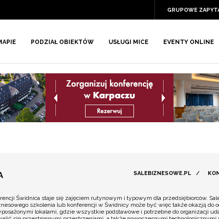
GRUPOWE ZAPYT
MAPIE
PODZIAŁ OBIEKTÓW
USŁUGI MICE
EVENTY ONLINE
A
SALEBIZNESOWE.PL
/
KON
ferencji Świdnica staje się zajęciem rutynowym i typowym dla przedsiębiorców. Sa
 biznesowego szkolenia lub konferencji w Świdnicy może być więc także okazją 
posażonymi lokalami, gdzie wszystkie podstawowe i potrzebne do organizacji uda
alić się przestronnymi przestrzeniami, a także nowoczesnymi technologicznymi r