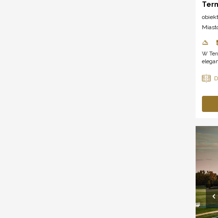
Term
obiek
Miast
W Term
elegan