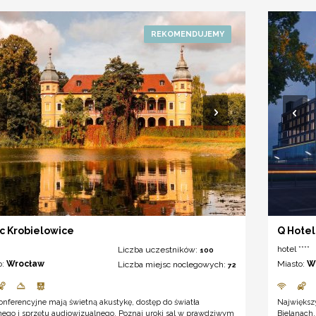
c Krobielowice
Q Hotel
hotel ****
Liczba uczestników:
100
o:
Wrocław
Miasto:
W
Liczba miejsc noclegowych:
72
onferencyjne mają świetną akustykę, dostęp do światła
Największy
nego i sprzętu audiowizualnego. Poznaj uroki sal w prawdziwym
Bielanach