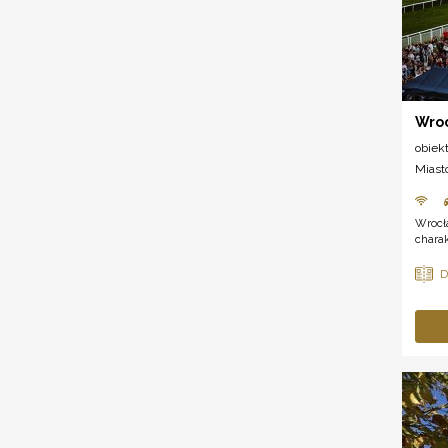
Wroc
obiek
Miast
Wrocła
charak