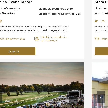
inal Event Center
Stara G
t konferencyjny
obiekt ko
Liczba uczestników:
1500
o:
Wrocław
Miasto:
W
Liczba miejsc noclegowych:
110
inal Hotel goście biznesowi znajdą trzy nowoczesne i
Nowoczesn
ckie sale konferencyjne wraz z przestronnym lobby i ...
dogodnym 
ZOBACZ