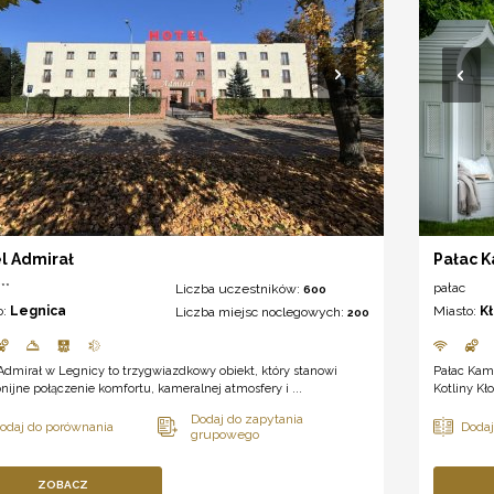
l Admirał
Pałac 
**
pałac
Liczba uczestników:
600
o:
Legnica
Miasto:
K
Liczba miejsc noclegowych:
200
Admirał w Legnicy to trzygwiazdkowy obiekt, który stanowi
Pałac Kam
ijne połączenie komfortu, kameralnej atmosfery i ...
Kotliny Kło
ZOBACZ