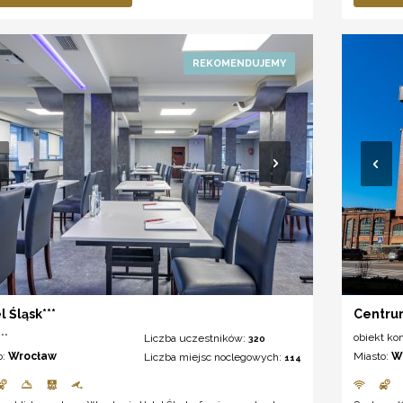
l Śląsk***
Centru
**
obiekt ko
Liczba uczestników:
320
o:
Wrocław
Miasto:
W
Liczba miejsc noclegowych:
114