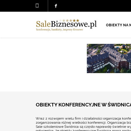
OBIEKTY NA 
OBIEKTY KONFERENCYJNE W ŚWIDNIC
Wraz z rozwojem wielu firm i działalności organizacja kon
zorganizowania różnej wielkości konferencji. Organizacja
Sale szkoleniowe Świdnica są często naprawdę świetnie wy
potwierdza, że obiekty konferencyjne Świdnica mogą pochw