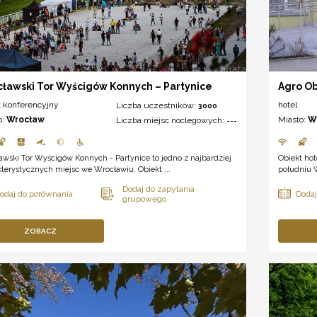
ławski Tor Wyścigów Konnych – Partynice
Agro O
t konferencyjny
hotel
Liczba uczestników:
3000
o:
Wrocław
Miasto:
W
Liczba miejsc noclegowych:
---
wski Tor Wyścigów Konnych - Partynice to jedno z najbardziej
Obiekt ho
terystycznych miejsc we Wrocławiu. Obiekt ...
południu W
ZOBACZ