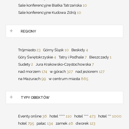
Sale konferencyjne Białka Tatrzańska
10
Sale konferencyjne Kudowa Zdrój
10
REGIONY
Trójmiasto
23
Górny Śląsk
10
Beskidy
4
Góry Świętokrzyskie
4
Tatry i Podhale
7
Bieszczady
1
Sudety
2
Jura Krakowsko-Częstochowska
7
nad morzem
174
w górach
327
nad jeziorem
127
na Mazurach
99
w centrum miasta
865
TYPY OBIEKTÓW
Eventy online
36
hotel *****
110
hotel ****
473
hotel ***
1000
hotel
795
pałac
134
zamek
46
dworek
123