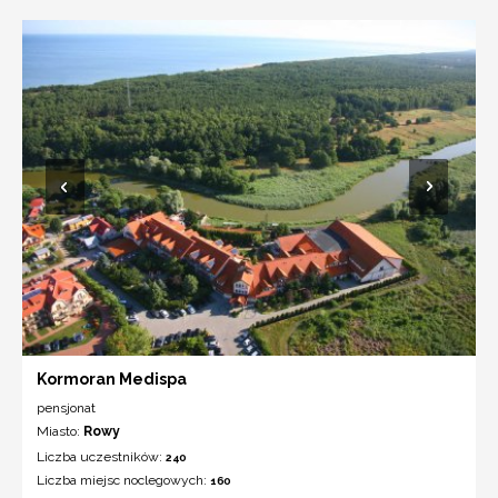
Kormoran Medispa
pensjonat
Miasto:
Rowy
Liczba uczestników:
240
Liczba miejsc noclegowych:
160