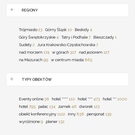
REGIONY
Trójmiasto
23
Górny Śląsk
10
Beskidy
4
Góry Świętokrzyskie
4
Tatry i Podhale
7
Bieszczady
1
Sudety
2
Jura Krakowsko-Częstochowska
7
nad morzem
174
w górach
327
nad jeziorem
127
na Mazurach
99
w centrum miasta
865
TYPY OBIEKTÓW
Eventy online
36
hotel *****
110
hotel ****
473
hotel ***
1000
hotel
795
pałac
134
zamek
46
dworek
123
obiekt konferencyjny
1122
inny
836
pensjonat
139
wyróżnione
9
plener
132