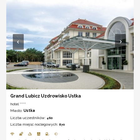
Grand Lubicz Uzdrowisko Ustka
hotel *****
Miasto:
Ustka
Liczba uczestników:
460
Liczba miejsc noclegowych:
870