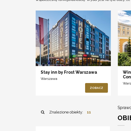
Stay inn by Frost Warszawa
Win
Con
Warszawa
War
ZOBACZ
Sprawd
Znalezione obiekty:
11
OBI