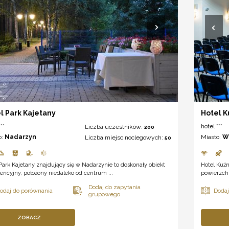
l Park Kajetany
Hotel K
**
hotel ***
Liczba uczestników:
200
o:
Nadarzyn
Miasto:
W
Liczba miejsc noclegowych:
50
Park Kajetany znajdujący się w Nadarzynie to doskonały obiekt
Hotel Kuź
encyjny, położony niedaleko od centrum ...
powierzch
ZOBACZ