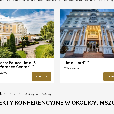
dsor Palace Hotel &
Hotel Lord****
ference Center****
Warszawa
szawa
ZOBACZ
ZOB
ź koniecznie obiekty w okolicy!
EKTY KONFERENCYJNE W OKOLICY: MS