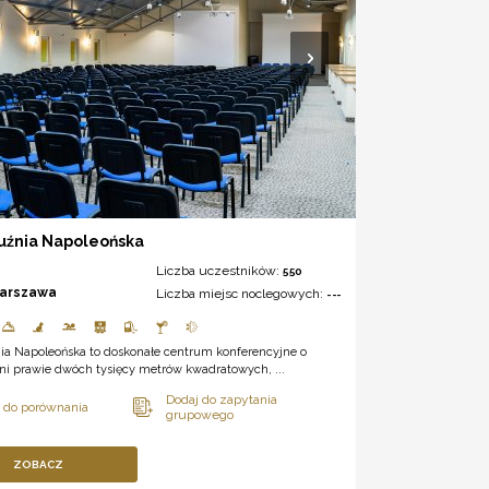
uźnia Napoleońska
Liczba uczestników:
550
arszawa
Liczba miejsc noclegowych:
---
nia Napoleońska to doskonałe centrum konferencyjne o
ni prawie dwóch tysięcy metrów kwadratowych, ...
ZOBACZ