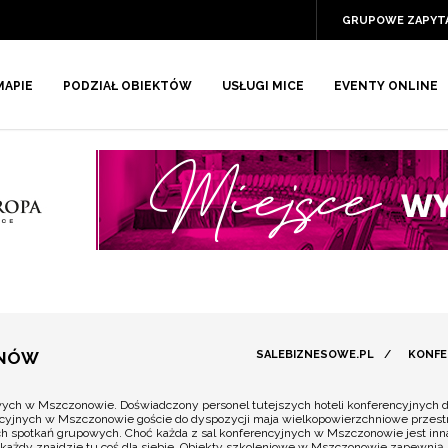
GRUPOWE ZAPYT
MAPIE
PODZIAŁ OBIEKTÓW
USŁUGI MICE
EVENTY ONLINE
ONÓW
SALEBIZNESOWE.PL
/
KONFE
wych w Mszczonowie. Doświadczony personel tutejszych hoteli konferencyjnych d
cyjnych w Mszczonowie goście do dyspozycji maja wielkopowierzchniowe przestrz
innych spotkań grupowych. Choć każda z sal konferencyjnych w Mszczonowie jest i
e każdy znajdzie tu coś dla siebie. Obiekty szkoleniowe w Mszczonowie zapewni