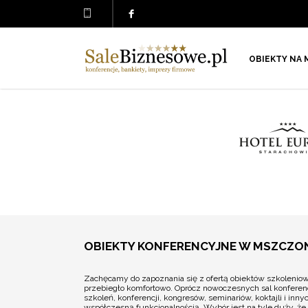
OBIEKTY NA 
OBIEKTY KONFERENCYJNE W MSZCZ
Zachęcamy do zapoznania się z ofertą obiektów szkolenio
przebiegło komfortowo. Oprócz nowoczesnych sal konferen
szkoleń, konferencji, kongresów, seminariów, koktajli i 
współczesną funkcjonalnością. Wybór jest na tyle duży, ż