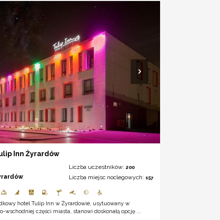
ulip Inn Żyrardów
Liczba uczestników:
200
yrardów
Liczba miejsc noclegowych:
157
dkowy hotel Tulip Inn w Żyrardowie, usytuowany w
-wschodniej części miasta, stanowi doskonałą opcję ...