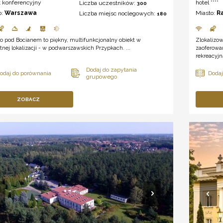
t konferencyjny
hotel ****
Liczba uczestników:
300
o:
Warszawa
Miasto:
R
Liczba miejsc noclegowych:
180
o pod Bocianem to piękny, multifunkcjonalny obiekt w
Zlokalizo
tnej lokalizacji - w podwarszawskich Przypkach. ...
zaoferowan
rekreacyjn
ZOBACZ