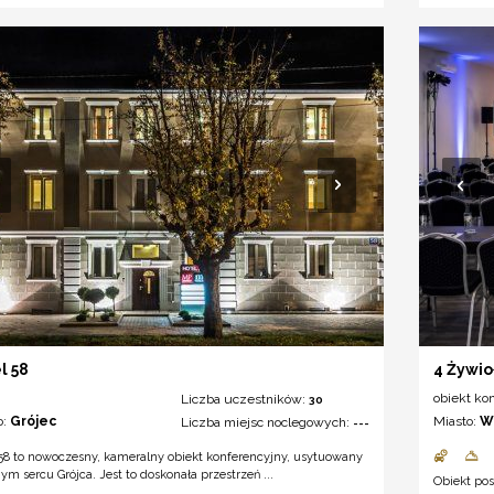
l 58
4 Żywio
obiekt ko
Liczba uczestników:
30
o:
Grójec
Miasto:
W
Liczba miejsc noclegowych:
---
58 to nowoczesny, kameralny obiekt konferencyjny, usytuowany
m sercu Grójca. Jest to doskonała przestrzeń ...
Obiekt pos