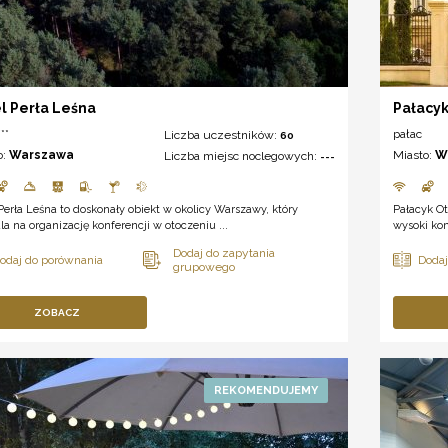
l Perła Leśna
Pałacyk
**
pałac
Liczba uczestników:
60
o:
Warszawa
Miasto:
W
Liczba miejsc noclegowych:
---
Perła Leśna to doskonały obiekt w okolicy Warszawy, który
Pałacyk O
a na organizację konferencji w otoczeniu ...
wysoki kom
ZOBACZ