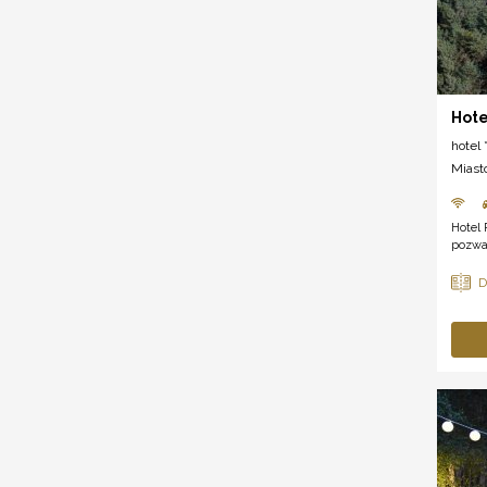
Hote
hotel *
Miast
Hotel 
pozwal