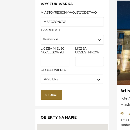
WYSZUKIWARKA
MIASTO/REGION/WOJEWÓDZTWO
TYP OBIEKTU
Wszystkie
LICZBA MIEJSC
LICZBA
NOCLEGOWYCH
UCZESTNIKÓW
UDOGODNIENIA:
WYBIERZ
Arti
SZUKAJ
hotel *
Miast
OBIEKTY NA MAPIE
Artis 
konfer