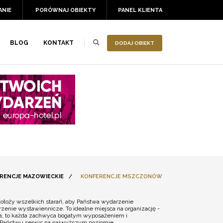
ANIE
PORÓWNAJ OBIEKTY
PANEL KLIENTA
BLOG
KONTAKT
DODAJ OBIEKT
RENCJE MAZOWIECKIE
/
KONFERENCJE MSZCZONÓW
ołoży wszelkich starań, aby Państwa wydarzenie
enie wystawiennicze. To idealne miejsca na organizację -
nna, to każda zachwyca bogatym wyposażeniem i
ą Państwu serwis na najwyższym poziomie.