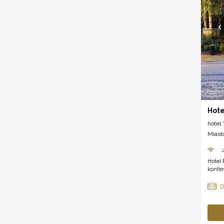
Hote
hotel *
Miast
Hotel 
konfer