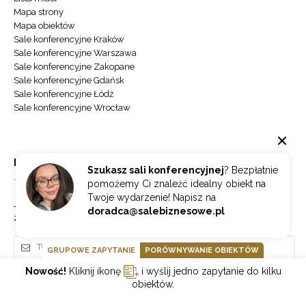
Mapa strony
Mapa obiektów
Sale konferencyjne Kraków
Sale konferencyjne Warszawa
Sale konferencyjne Zakopane
Sale konferencyjne Gdańsk
Sale konferencyjne Łódź
Sale konferencyjne Wrocław
NEWSLETTER
Szukasz sali konferencyjnej
? Bezpłatnie
pomożemy Ci znaleźć idealny obiekt na
Twoje wydarzenie! Napisz na
Jeżeli chcesz otrzymywać najnowsze informacje o branży hotelowej
doradca@salebiznesowe.pl
zapisz się do naszego newslettera.
GRUPOWE ZAPYTANIE
PORÓWNYWANIE OBIEKTÓW
Nowość!
Kliknij ikonę
i wyślij jedno zapytanie do kilku
Wybierz
ZAPISZ SIĘ
obiektów.