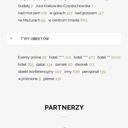
Sudety
2
Jura Krakowsko-Częstochowska
7
nad morzem
174
w górach
327
nad jeziorem
127
na Mazurach
99
w centrum miasta
865
TYPY OBIEKTÓW
Eventy online
36
hotel *****
110
hotel ****
473
hotel ***
1000
hotel
795
pałac
134
zamek
46
dworek
123
obiekt konferencyjny
1122
inny
836
pensjonat
139
wyróżnione
9
plener
132
PARTNERZY