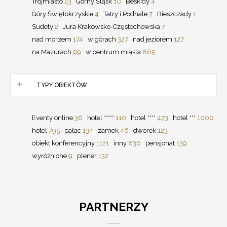
Trójmiasto
23
Górny Śląsk
10
Beskidy
4
Góry Świętokrzyskie
4
Tatry i Podhale
7
Bieszczady
1
Sudety
2
Jura Krakowsko-Częstochowska
7
nad morzem
174
w górach
327
nad jeziorem
127
na Mazurach
99
w centrum miasta
865
TYPY OBIEKTÓW
Eventy online
36
hotel *****
110
hotel ****
473
hotel ***
1000
hotel
795
pałac
134
zamek
46
dworek
123
obiekt konferencyjny
1121
inny
836
pensjonat
139
wyróżnione
9
plener
132
PARTNERZY