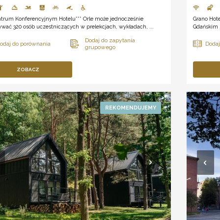
trum Konferencyjnym Hotelu*** Orle może jednocześnie
Grano Hot
wać 320 osób uczestniczących w prelekcjach, wykładach, ...
Gdańskim S
ZOBACZ