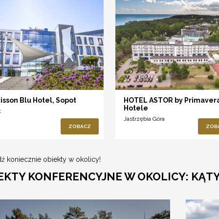
isson Blu Hotel, Sopot
HOTEL ASTOR by Primaver
Hotele
t
Jastrzębia Góra
ZOBACZ
ZOB
ź koniecznie obiekty w okolicy!
EKTY KONFERENCYJNE W OKOLICY: KĄTY