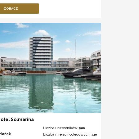
ZOBACZ
Hotel Solmarina
Liczba uczestników:
500
dańsk
Liczba miejsc noclegowych:
320