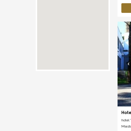
Hote
hotel *
Miast