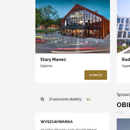
Stary Maneż
Rad
Gdańsk
Sopo
ZOBACZ
Sprawd
Znalezione obiekty:
11
OBI
WYSZUKIWARKA