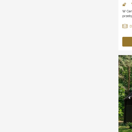
W Cen
przeby