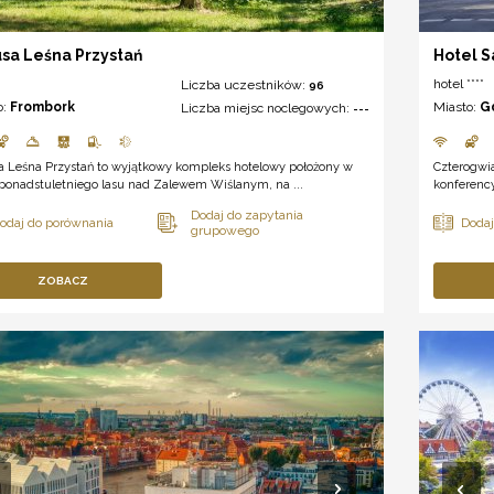
sa Leśna Przystań
Hotel 
hotel ****
Liczba uczestników:
96
o:
Frombork
Miasto:
G
Liczba miejsc noclegowych:
---
a Leśna Przystań to wyjątkowy kompleks hotelowy położony w
Czterogwia
ponadstuletniego lasu nad Zalewem Wiślanym, na ...
konferency
ZOBACZ