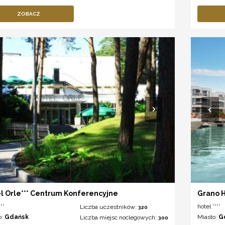
ZOBACZ
l Orle*** Centrum Konferencyjne
Grano 
**
hotel ****
Liczba uczestników:
320
o:
Gdańsk
Miasto:
G
Liczba miejsc noclegowych:
300