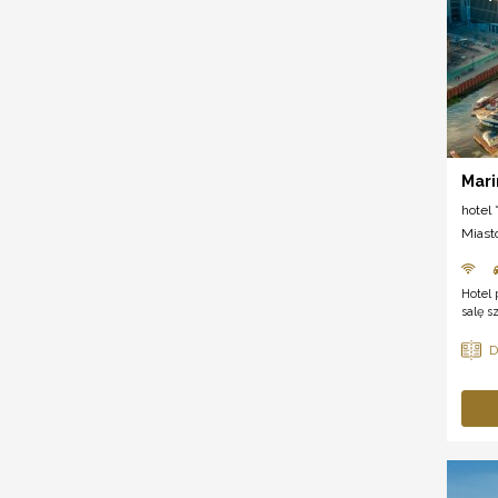
Mari
hotel *
Miast
Hotel
salę s