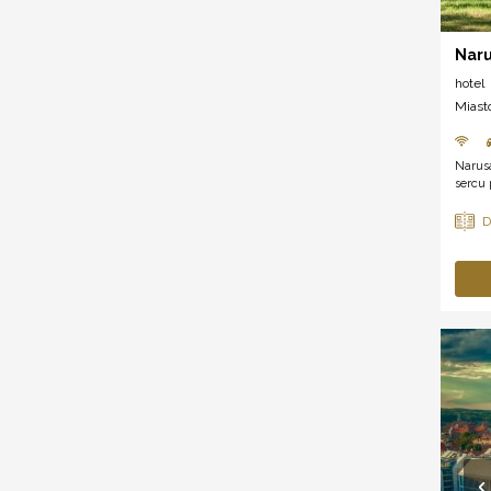
Naru
hotel
Miast
Narus
sercu 