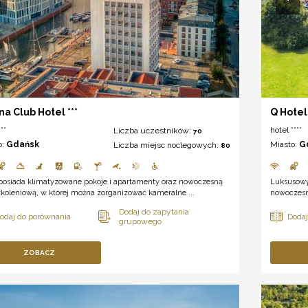
na Club Hotel ***
Q Hotel
**
hotel ****
Liczba uczestników:
70
o:
Gdańsk
Miasto:
G
Liczba miejsc noclegowych:
80
 posiada klimatyzowane pokoje i apartamenty oraz nowoczesną
Luksusowy
zkoleniową, w której można zorganizować kameralne ...
nowoczesn
ZOBACZ