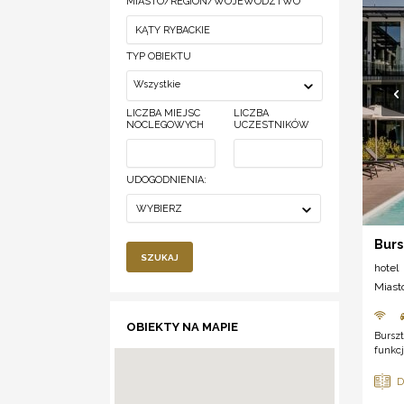
MIASTO/REGION/WOJEWÓDZTWO
TYP OBIEKTU
Wszystkie
LICZBA MIEJSC
LICZBA
NOCLEGOWYCH
UCZESTNIKÓW
UDOGODNIENIA:
WYBIERZ
Burs
SZUKAJ
hotel
Miast
OBIEKTY NA MAPIE
Burszt
funkcj