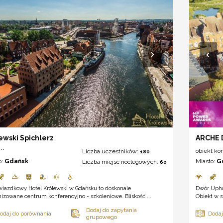
ewski Spichlerz
ARCHE 
**
obiekt ko
Liczba uczestników:
180
o:
Gdańsk
Miasto:
G
Liczba miejsc noclegowych:
60
wiazdkowy Hotel Królewski w Gdańsku to doskonale
Dwór Uphag
izowane centrum konferencyjno - szkoleniowe. Bliskość ...
Obiekt w s