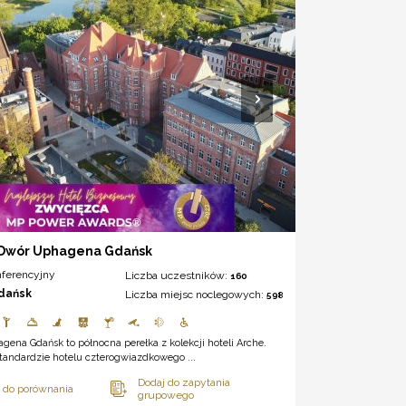
Dwór Uphagena Gdańsk
nferencyjny
Liczba uczestników:
160
dańsk
Liczba miejsc noclegowych:
598
ena Gdańsk to północna perełka z kolekcji hoteli Arche.
tandardzie hotelu czterogwiazdkowego ...