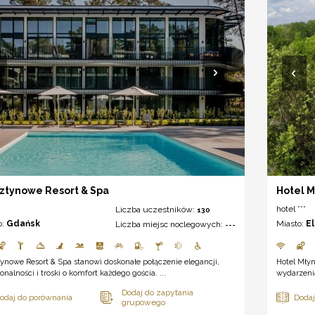
ztynowe Resort & Spa
Hotel M
hotel ***
Liczba uczestników:
130
o:
Gdańsk
Miasto:
E
Liczba miejsc noclegowych:
---
ynowe Resort & Spa stanowi doskonałe połączenie elegancji,
Hotel Młyn
onalności i troski o komfort każdego gościa. ...
wydarzenia