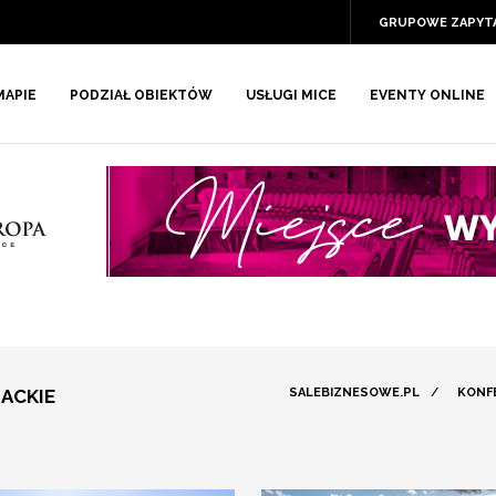
GRUPOWE ZAPYT
MAPIE
PODZIAŁ OBIEKTÓW
USŁUGI MICE
EVENTY ONLINE
ACKIE
SALEBIZNESOWE.PL
/
KONF