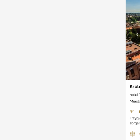
Król
hotel *
Miast
Trzyg
zorgan