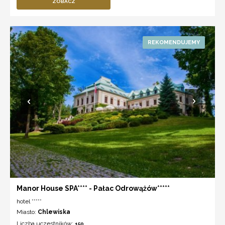
ZOBACZ
Manor House SPA**** - Pałac Odrowążów*****
hotel *****
Miasto:
Chlewiska
Liczba uczestników:
150