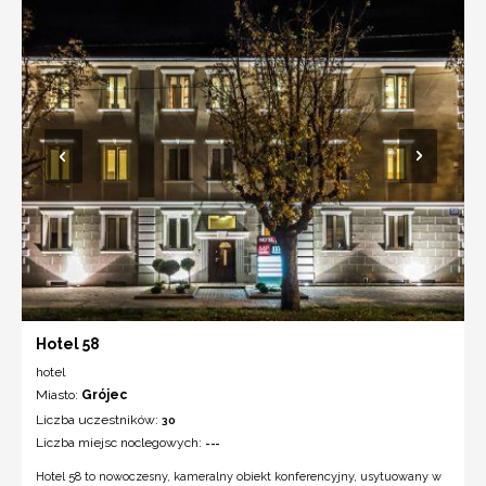
Hotel 58
hotel
Miasto:
Grójec
Liczba uczestników:
30
Liczba miejsc noclegowych:
---
Hotel 58 to nowoczesny, kameralny obiekt konferencyjny, usytuowany w