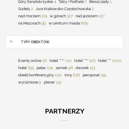
Góry Świętokrzyskie
4
Tatry i Podhale
7
Bieszczady
1
Sudety
2
Jura Krakowsko-Częstochowska
7
nad morzem
174
w górach
327
nad jeziorem
127
na Mazurach
99
w centrum miasta
865
TYPY OBIEKTÓW
Eventy online
36
hotel *****
110
hotel ****
473
hotel ***
1000
hotel
795
pałac
134
zamek
46
dworek
123
obiekt konferencyjny
1121
inny
836
pensjonat
139
wyróżnione
9
plener
132
PARTNERZY