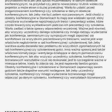
przykładowo na to jaki jest sprzęt multimedialny w danym obiekcie
konferencyjnym, na przykład czy jest to nowoczesny rzutnik wideo czy
projektor, a może ekran o dużej przekątnej. Warto to ustalić przed
zorganizowaniem konferencji czy szkolenia w danym obiekcie
konferencyjnym, tak żeby nie być potem rozczarowanym. Jeśli chodzi o
obiekty konferencyjne w Domanicach to mają one wieloraki sprzęt, który
umożliwia wyświetlanie najróżniejszych treści i prezentacji wideo, które
często towarzyszą wykładowcom podczas ich prezentacji czy szkolenia.
Warto zadbać o takie sprawy odpowiednio wcześniej. Ważne jest również,
aby wszyscy uczestnicy danego szkolenia czy innego rodzaju wydarzenia
jak konferencja, seminarium czy sympozjum mogli zapoznać się
komfortowo ze wszystkimi prezentowanymi treściami, ważne jest więc
właściwie nagłośnienie w sali konferencyjnej i szkoleniowej, tak żeby
warstwa audio docierała bez problemu do wszystkich zgromadzonych na
sali konferencyjnej czy szkoleniowej gości. Inną ważną sprawą jest także
właściwa klimatyzacja i wentylacja działająca w danym pomieszczaniu
konferencyjnym, tak aby wszyscy uczestnicy szkolenia, konferencji czy
biznesowych warsztatów czuli się doskonale; jest to szczególnie ważne w
miesiące letnie, kiedy to zdarza się, że jest naprawdę bardzo gorąco.
Obiekty konferencyjne i szkoleniowe w Domanicach zapewniają swoim
gościom także dogodne warunki noclegowe, tak żeby uczestnicy
szkolenia, konferencji czy innego wydarzenia biznesowego mogli
odpocząć po danym szkoleniu, konferencji czy warsztatach biznesowych.