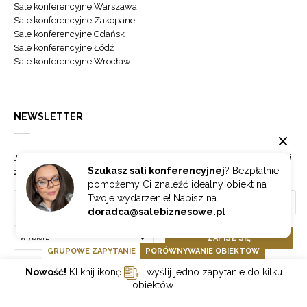
Sale konferencyjne Warszawa
Sale konferencyjne Zakopane
Sale konferencyjne Gdańsk
Sale konferencyjne Łódź
Sale konferencyjne Wrocław
NEWSLETTER
Jeżeli chcesz otrzymywać najnowsze informacje o branży hotelowej
Szukasz sali konferencyjnej
? Bezpłatnie
zapisz się do naszego newslettera.
pomożemy Ci znaleźć idealny obiekt na
Twoje wydarzenie! Napisz na
doradca@salebiznesowe.pl
Wybierz
ZAPISZ SIĘ
GRUPOWE ZAPYTANIE
PORÓWNYWANIE OBIEKTÓW
Nowość!
Kliknij ikonę
i wyślij jedno zapytanie do kilku
obiektów.
GOONLINE.PL SPÓŁKA Z OGRANICZONĄ ODPOWIEDZIALNOŚCIĄ SP.K.
POLITYKA PRYWATNOŚCI
REGULAMIN