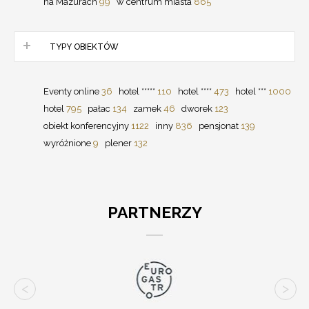
na Mazurach
99
w centrum miasta
865
TYPY OBIEKTÓW
Eventy online
36
hotel *****
110
hotel ****
473
hotel ***
1000
hotel
795
pałac
134
zamek
46
dworek
123
obiekt konferencyjny
1122
inny
836
pensjonat
139
wyróżnione
9
plener
132
PARTNERZY