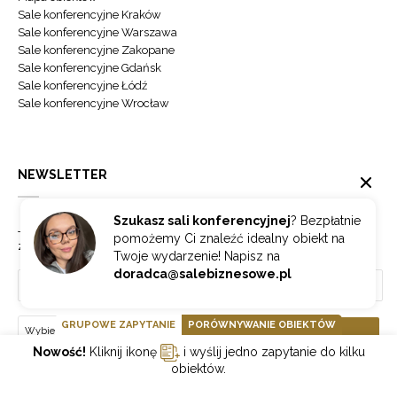
Sale konferencyjne Kraków
Sale konferencyjne Warszawa
Sale konferencyjne Zakopane
Sale konferencyjne Gdańsk
Sale konferencyjne Łódź
Sale konferencyjne Wrocław
NEWSLETTER
Szukasz sali konferencyjnej
? Bezpłatnie
Jeżeli chcesz otrzymywać najnowsze informacje o branży hotelowej
pomożemy Ci znaleźć idealny obiekt na
zapisz się do naszego newslettera.
Twoje wydarzenie! Napisz na
doradca@salebiznesowe.pl
GRUPOWE ZAPYTANIE
PORÓWNYWANIE OBIEKTÓW
Wybierz
ZAPISZ SIĘ
Nowość!
Kliknij ikonę
i wyślij jedno zapytanie do kilku
obiektów.
GOONLINE.PL SPÓŁKA Z OGRANICZONĄ ODPOWIEDZIALNOŚCIĄ SP.K.