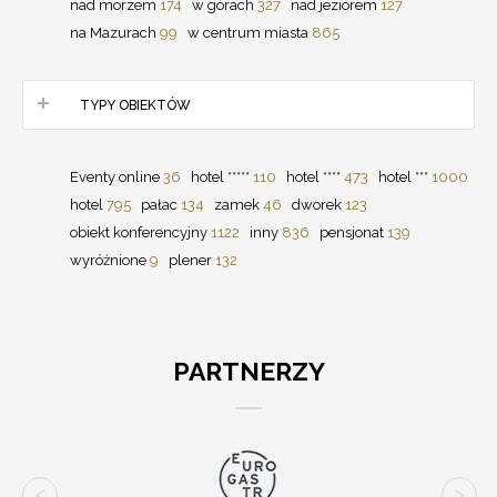
nad morzem
174
w górach
327
nad jeziorem
127
na Mazurach
99
w centrum miasta
865
TYPY OBIEKTÓW
Eventy online
36
hotel *****
110
hotel ****
473
hotel ***
1000
hotel
795
pałac
134
zamek
46
dworek
123
obiekt konferencyjny
1122
inny
836
pensjonat
139
wyróżnione
9
plener
132
PARTNERZY