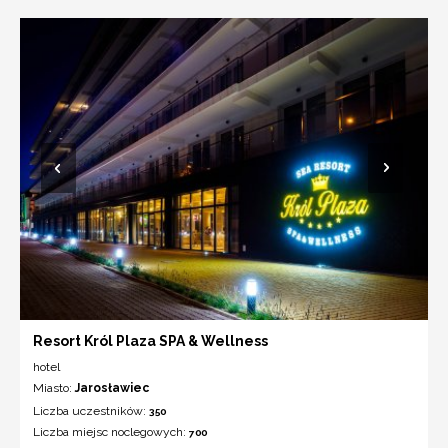
Resort Król Plaza SPA & Wellness
hotel
Miasto:
Jarosławiec
Liczba uczestników:
350
Liczba miejsc noclegowych:
700