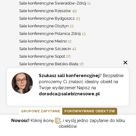
Sale konferencyjne Świeradów-Zdrój
11
Sale konferencyjne Rzeszów
49
Sale konferencyjne Bydgoszcz
43
Sale konferencyjne Olsztyn
22
Sale konferencyjne Polanica Zdrój
13
Sale konferencyjne Mielno
12
Sale konferencyjne Szczecin
42
Sale konferencyjne Sopot
26
Sale konferencyjne Bielsko-Biała
16
Sale konferencyjne Ciechocinek
14
Szukasz sali konferencyjnej
? Bezpłatnie
Sale konferencyjne Jastrzębia Góra
13
pomożemy Ci znaleźć idealny obiekt na
Sale konferencyjne Wieliczka
11
Twoje wydarzenie! Napisz na
doradca@salebiznesowe.pl
Sale konferencyjne Białka Tatrzańska
10
Sale konferencyjne Kudowa Zdrój
10
GRUPOWE ZAPYTANIE
PORÓWNYWANIE OBIEKTÓW
Nowość!
Kliknij ikonę
i wyślij jedno zapytanie do kilku
REGIONY
obiektów.