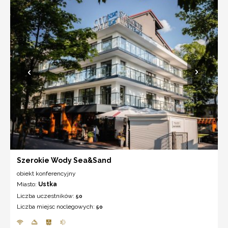
Szerokie Wody Sea&Sand
obiekt konferencyjny
Miasto:
Ustka
Liczba uczestników:
50
Liczba miejsc noclegowych:
50