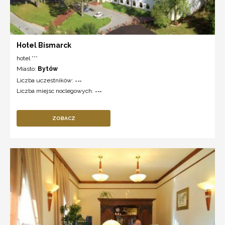
Hotel Bismarck
hotel ***
Miasto:
Bytów
Liczba uczestników:
---
Liczba miejsc noclegowych:
---
ZOBACZ