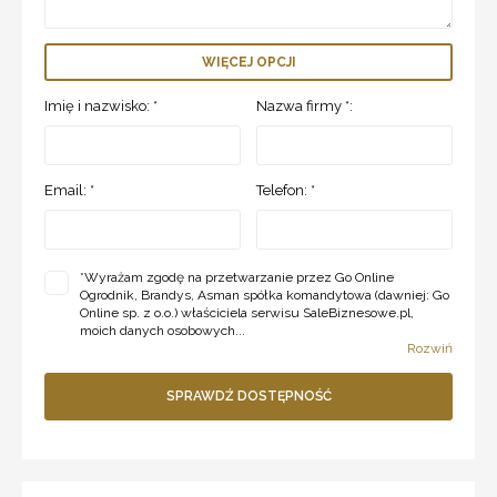
WIĘCEJ OPCJI
Imię i nazwisko: *
Nazwa firmy *:
Email: *
Telefon: *
*
Wyrażam zgodę na przetwarzanie przez Go Online
Ogrodnik, Brandys, Asman spółka komandytowa (dawniej: Go
Online sp. z o.o.) właściciela serwisu SaleBiznesowe.pl,
moich danych osobowych...
Rozwiń
SPRAWDŹ DOSTĘPNOŚĆ