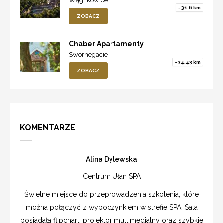
Wąglikowice
~31.6 km
ZOBACZ
Chaber Apartamenty
Swornegacie
~34.43 km
ZOBACZ
KOMENTARZE
Alina Dylewska
Centrum Ułan SPA
Świetne miejsce do przeprowadzenia szkolenia, które
można połączyć z wypoczynkiem w strefie SPA. Sala
posiadała flipchart, projektor multimedialny oraz szybkie