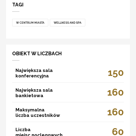
TAGI
W CENTRUM MIASTA
WELLNESS AND SPA
OBIEKT W LICZBACH
150
Największa sala
konferencyjna
160
Największa sala
bankietowa
160
Maksymalna
liczba uczestników
60
Liczba
miejsc noclegowych