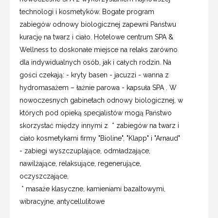
technologi i kosmetyków. Bogate program
zabiegów odnowy biologicznej zapewni Państwu
kurację na twarz i ciało. Hotelowe centrum SPA &
Wellness to doskonałe miejsce na relaks zarówno
dla indywidualnych osób, jak i całych rodzin. Na
gości czekają: - kryty basen - jacuzzi - wanna z
hydromasażem – łaźnie parowa - kapsuła SPA . W
nowoczesnych gabinetach odnowy biologicznej, w
których pod opieką specjalistów mogą Państwo
skorzystać między innymi z * zabiegów na twarz i
ciało kosmetykami firmy "Bioline", "Klapp" i "Arnaud"
- zabiegi wyszczuplające, odmładzające,
nawilżające, relaksujące, regenerujące,
oczyszczające,
* masaże klasyczne, kamieniami bazaltowymi,
wibracyjne, antycellulitowe