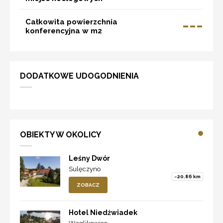
---
Całkowita powierzchnia
konferencyjna w m2
DODATKOWE UDOGODNIENIA
OBIEKTY W OKOLICY
Leśny Dwór
Sulęczyno
~20.86 km
ZOBACZ
Hotel Niedźwiadek