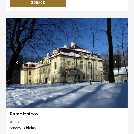
ZOBACZ
Pałac Izbicko
pałac
Miasto:
Izbicko