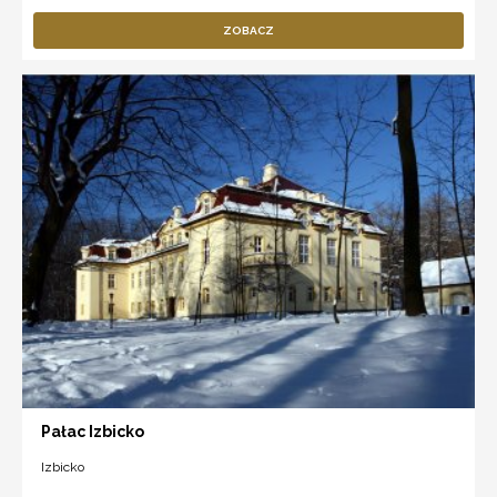
ZOBACZ
Pałac Izbicko
Izbicko