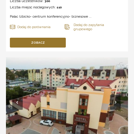
Liczba uczestników:
300
Liczba miejsc noclegowych:
110
Pałac Izbicko- centrum konferencyjno- biznesowe ...
ZOBACZ