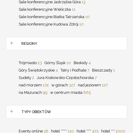
Sale konferencyjne Jastrzębia Góra
13
Sale konferencyjne Wieliczka
11
Sale konferencyjne Białka Tatrzańska
10
Sale konferencyjne Kudowa Zdrój
10
REGIONY
Trójmiasto
23
Górny Śląsk
10
Beskidy
4
Góry Świętokrzyskie
4
Tatry i Podhale
7
Bieszczady
1
Sudety
2
Jura Krakowsko-Częstochowska
7
nad morzem
174
w górach
327
nad jeziorem
127
na Mazurach
99
w centrum miasta
865
TYPY OBIEKTÓW
Eventy online
36
hotel *****
110
hotel ****
473
hotel ***
1000