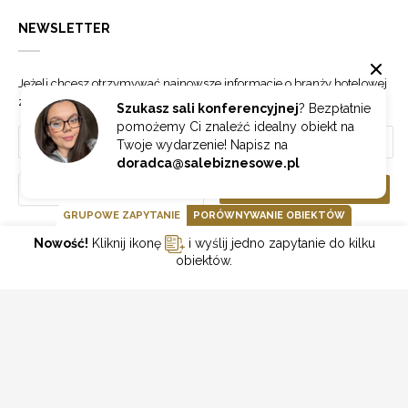
NEWSLETTER
Jeżeli chcesz otrzymywać najnowsze informacje o branży hotelowej
zapisz się do naszego newslettera.
Szukasz sali konferencyjnej
? Bezpłatnie
pomożemy Ci znaleźć idealny obiekt na
Twoje wydarzenie! Napisz na
doradca@salebiznesowe.pl
Wybierz
ZAPISZ SIĘ
GRUPOWE ZAPYTANIE
PORÓWNYWANIE OBIEKTÓW
Nowość!
Kliknij ikonę
i wyślij jedno zapytanie do kilku
GOONLINE.PL SPÓŁKA Z OGRANICZONĄ ODPOWIEDZIALNOŚCIĄ SP.K.
obiektów.
POLITYKA PRYWATNOŚCI
REGULAMIN