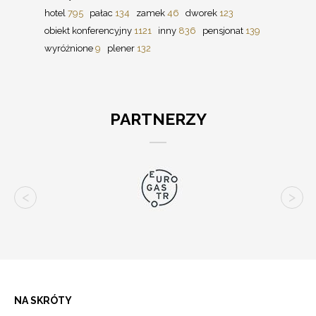
hotel
795
pałac
134
zamek
46
dworek
123
obiekt konferencyjny
1121
inny
836
pensjonat
139
wyróżnione
9
plener
132
PARTNERZY
NA SKRÓTY