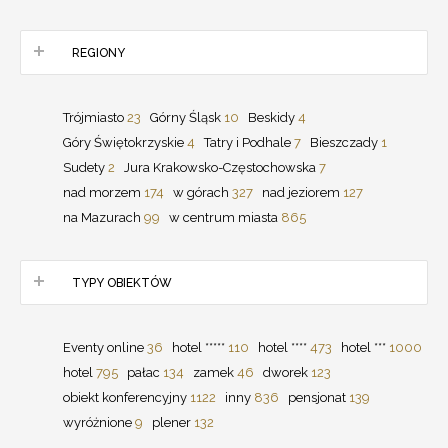
REGIONY
Trójmiasto
23
Górny Śląsk
10
Beskidy
4
Góry Świętokrzyskie
4
Tatry i Podhale
7
Bieszczady
1
Sudety
2
Jura Krakowsko-Częstochowska
7
nad morzem
174
w górach
327
nad jeziorem
127
na Mazurach
99
w centrum miasta
865
TYPY OBIEKTÓW
Eventy online
36
hotel *****
110
hotel ****
473
hotel ***
1000
hotel
795
pałac
134
zamek
46
dworek
123
obiekt konferencyjny
1122
inny
836
pensjonat
139
wyróżnione
9
plener
132