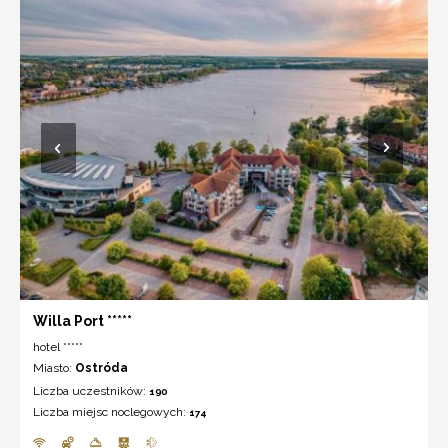
Willa Port *****
hotel *****
Miasto:
Ostróda
Liczba uczestników:
190
Liczba miejsc noclegowych:
174