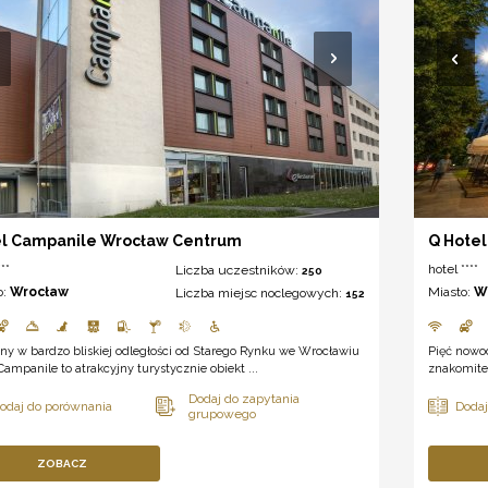
l Campanile Wrocław Centrum
Q Hotel
**
hotel ****
Liczba uczestników:
250
o:
Wrocław
Miasto:
W
Liczba miejsc noclegowych:
152
ny w bardzo bliskiej odległości od Starego Rynku we Wrocławiu
Pięć nowo
Campanile to atrakcyjny turystycznie obiekt ...
znakomite 
ZOBACZ