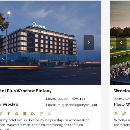
tel Plus Wrocław Bielany
Wrocław
***
obiekt ko
Liczba uczestników:
700
o:
Wrocław
Miasto:
W
Liczba miejsc noclegowych:
430
kszy hotel sieci Q Hotel w Polsce powstaje na wrocławskich
Wrocławski
nach. Wewnątrz m.in. centrum konferencyjne i centrum
charaktery
acyjne.