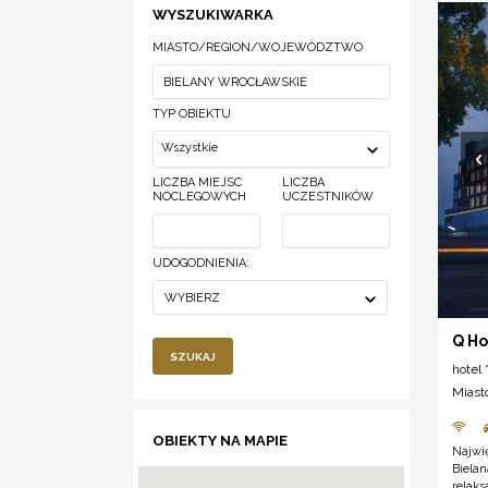
WYSZUKIWARKA
MIASTO/REGION/WOJEWÓDZTWO
TYP OBIEKTU
Wszystkie
LICZBA MIEJSC
LICZBA
NOCLEGOWYCH
UCZESTNIKÓW
UDOGODNIENIA:
WYBIERZ
Q Ho
SZUKAJ
hotel *
Miast
OBIEKTY NA MAPIE
Najwię
Biela
relaks