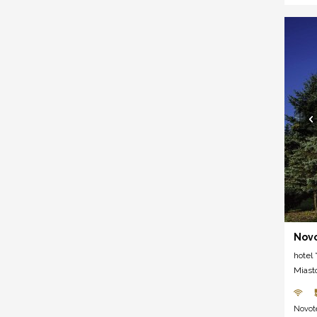
Novo
hotel *
Miast
Novote