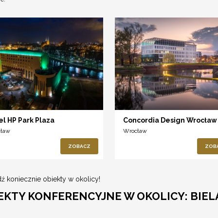
el HP Park Plaza
Concordia Design Wrocław
cław
Wrocław
ZOBACZ
ZOB
ź koniecznie obiekty w okolicy!
EKTY KONFERENCYJNE W OKOLICY: BIE