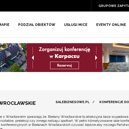
GRUPOWE ZAPYT
MAPIE
PODZIAŁ OBIEKTÓW
USŁUGI MICE
EVENTY ONLINE
 WROCŁAWSKIE
SALEBIZNESOWE.PL
/
KONFERENCJE DO
e z Wrocławiem sprawiają że, Bielany Wrocławskie to atrakcyjna baza wypadowa 
rsztatów, prelekcji czy innego rodzaju spotkań. W pełni klimatyzowane sale kon
tów konferencyjnych w Bielanach Wrocławskich czuwać będzie aby niczego Państw
e.