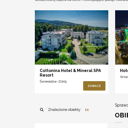
Cottonina Hotel & Mineral SPA
Hot
Resort
Wro
Świeradów-Zdrój
ZOBACZ
Sprawd
Znalezione obiekty:
11
OBI