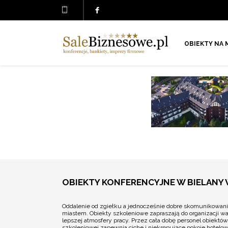
OBIEKTY NA 
OBIEKTY KONFERENCYJNE W BIELANY
Oddalenie od zgiełku a jednocześnie dobre skomunikowani
miastem. Obiekty szkoleniowe zapraszają do organizacji wa
lepszej atmosfery pracy. Przez cała dobę personel obiek
szkoleniowej zapewnia ciche i niekrępujące pokoje hotelow