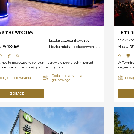
 Games Wrocław
Termin
obiekt ko
Liczba uczestników:
150
o:
Wrocław
Miasto:
W
Liczba miejsc noclegowych:
---
ames to nowoczesne centrum rozrywki o powierzchni ponad
W Terminal
kw., stworzone z myślą o firmach, grupach ...
eleganckie
ZOBACZ