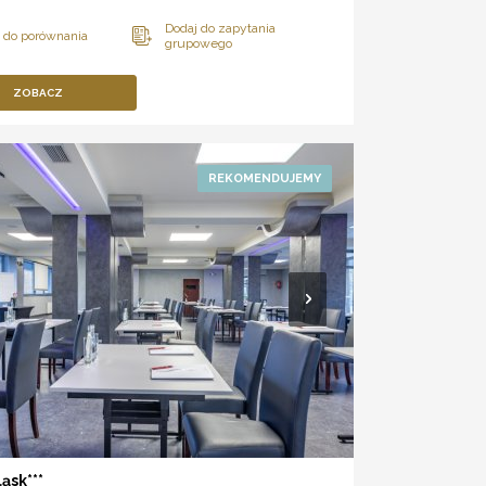
ZOBACZ
ąsk***