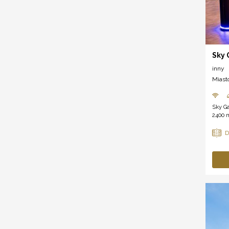
Sky
inny
Miast
Sky G
2400 m