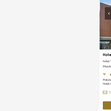
Hote
hotel *
Miast
Położo
Hotel 