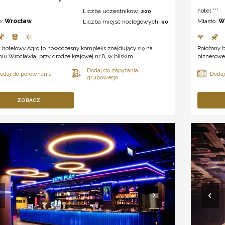
hotel ***
Liczba uczestników:
200
o:
Wrocław
Miasto:
W
Liczba miejsc noclegowych:
90
t hotelowy Agro to nowoczesny kompleks znajdujący się na
Położony b
iu Wrocławia, przy drodze krajowej nr 8, w bliskim ...
biznesowe 
ZOBACZ