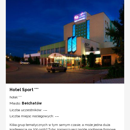
Hotel Sport ***
hotel ***
Miasto:
Bełchatów
Liczba uczestników:
---
Liczba miejsc noclegowych:
---
Kilka grup tematycznych w tym samym czasie, a może jedna duża
konferencja na 200 osób? Tutaj zorganizujesz każde spotkanie firmowe.