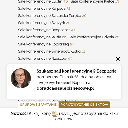
Sale konferencyjne Lublin
46
Sale konferencyjne Kielce
19
Sale konferencyjne Karpacz
32
Sale konferencyjne Szklarska Poręba
26
Sale konferencyjne Szczyrk
20
Sale konferencyjne Bydgoszcz
44
Sale konferencyjne Wisła
22
Sale konferencyjne Gdynia
20
Sale konferencyjne Kołobrzeg
19
Sale konferencyjne Świeradów-Zdrój
11
Sale konferencyjne Rzeszów
49
Sale konferencyjne Olsztyn
22
Szukasz sali konferencyjnej
? Bezpłatnie
Sale konferencyjne Polanica Zdrój
13
pomożemy Ci znaleźć idealny obiekt na
Sale konferencyjne Mielno
12
Twoje wydarzenie! Napisz na
Sale konferencyjne Szczecin
42
doradca@salebiznesowe.pl
Sale konferencyjne Sopot
26
Sale konferencyjne Bielsko-Biała
16
GRUPOWE ZAPYTANIE
PORÓWNYWANIE OBIEKTÓW
Sale konferencyjne Ciechocinek
14
Nowość!
Kliknij ikonę
i wyślij jedno zapytanie do kilku
Sale konferencyjne Jastrzębia Góra
13
obiektów.
Sale konferencyjne Wieliczka
11