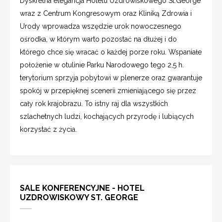
Dyskretna elegancja Hotelu Uzdrowiskowego St.George
wraz z Centrum Kongresowym oraz Kliniką Zdrowia i
Urody wprowadza wszędzie urok nowoczesnego
ośrodka, w którym warto pozostać na dłużej i do
którego chce się wracać o każdej porze roku. Wspaniałe
położenie w otulinie Parku Narodowego tego 2,5 h.
terytorium sprzyja pobytowi w plenerze oraz gwarantuje
spokój w przepięknej scenerii zmieniającego się przez
cały rok krajobrazu. To istny raj dla wszystkich
szlachetnych ludzi, kochających przyrodę i lubiących
korzystać z życia.
SALE KONFERENCYJNE - HOTEL
UZDROWISKOWY ST. GEORGE