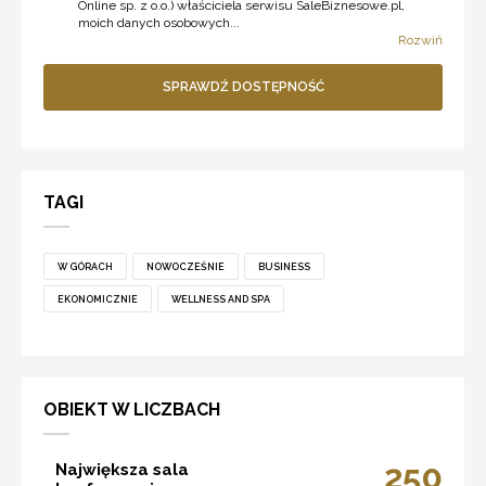
Online sp. z o.o.) właściciela serwisu SaleBiznesowe.pl,
moich danych osobowych...
Rozwiń
SPRAWDŹ DOSTĘPNOŚĆ
TAGI
W GÓRACH
NOWOCZEŚNIE
BUSINESS
EKONOMICZNIE
WELLNESS AND SPA
OBIEKT W LICZBACH
250
Największa sala