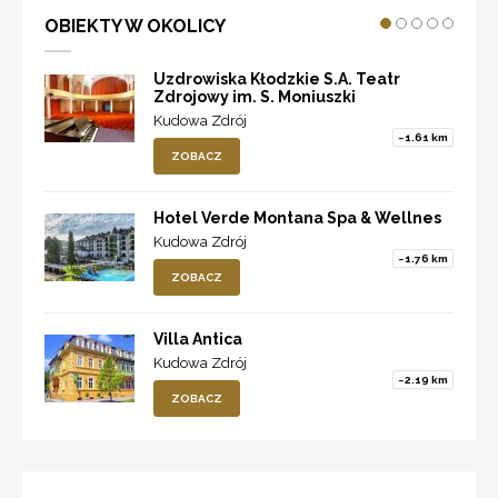
OBIEKTY W OKOLICY
Uzdrowiska Kłodzkie S.A. Teatr
Zdrojowy im. S. Moniuszki
Kudowa Zdrój
~1.61 km
ZOBACZ
Hotel Verde Montana Spa & Wellnes
Kudowa Zdrój
~1.76 km
ZOBACZ
Villa Antica
Kudowa Zdrój
~2.19 km
ZOBACZ