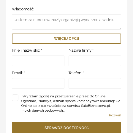
Wiadomość:
WIĘCEJ OPCJI
Imię i nazwisko: *
Nazwa firmy *:
Email: *
Telefon: *
*
Wyrażam zgodę na przetwarzanie przez Go Online
Ogrodnik, Brandys, Asman spółka komandytowa (dawniej: Go
Online sp. z o.o.) właściciela serwisu SaleBiznesowe.pl,
moich danych osobowych...
Rozwiń
SPRAWDŹ DOSTĘPNOŚĆ