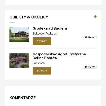
OBIEKTY W OKOLICY
Gródek nad Bugiem
Sokołów Podlaski
~39.67 km
ZOBACZ
Gospodarstwo Agroturystyczne
Dolina Bobrów
Siennica
~41.29 km
ZOBACZ
KOMENTARZE