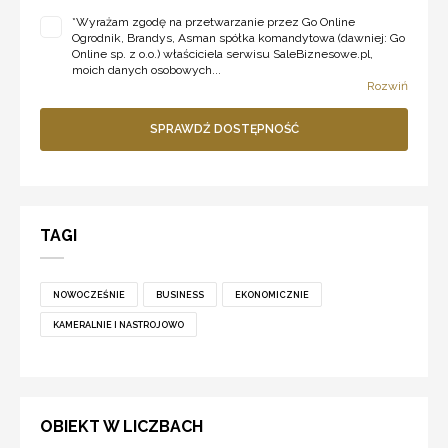
*
Wyrażam zgodę na przetwarzanie przez Go Online
Ogrodnik, Brandys, Asman spółka komandytowa (dawniej: Go
Online sp. z o.o.) właściciela serwisu SaleBiznesowe.pl,
moich danych osobowych...
Rozwiń
SPRAWDŹ DOSTĘPNOŚĆ
TAGI
NOWOCZEŚNIE
BUSINESS
EKONOMICZNIE
KAMERALNIE I NASTROJOWO
OBIEKT W LICZBACH