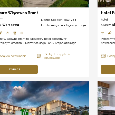
ure Wiązowna Brant
Hotel P
***
hotel
Liczba uczestników:
400
o:
Warszawa
Miasto:
B
Liczba miejsc noclegowych:
150
re Wiązowna Brant to luksusowy hotel położony w
Położony w
niczym otoczeniu Mazowieckiego Parku Krajobrazowego.
nowoczesn
...
ZOBACZ