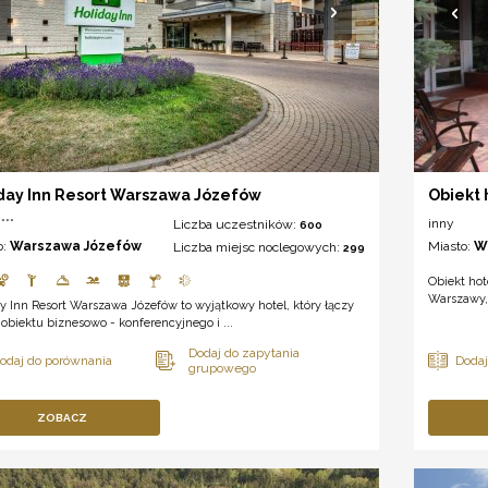
day Inn Resort Warszawa Józefów
Obiekt 
***
inny
Liczba uczestników:
600
o:
Warszawa Józefów
Miasto:
W
Liczba miejsc noclegowych:
299
Obiekt hot
Warszawy, 
y Inn Resort Warszawa Józefów to wyjątkowy hotel, który łączy
obiektu biznesowo - konferencyjnego i ...
ZOBACZ