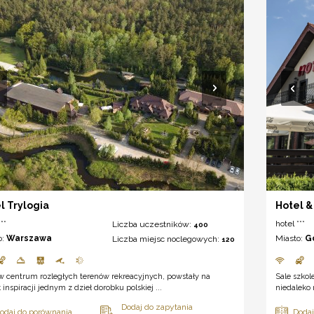
l Trylogia
Hotel 
**
hotel ***
Liczba uczestników:
400
o:
Warszawa
Miasto:
G
Liczba miejsc noclegowych:
120
w centrum rozległych terenów rekreacyjnych, powstały na
Sale szkol
 inspiracji jednym z dzieł dorobku polskiej ...
niedaleko