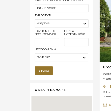
MIASTO/REGION/WOJEWÓDZTWO
TYP OBIEKTU
Wszystkie
LICZBA MIEJSC
LICZBA
NOCLEGOWYCH
UCZESTNIKÓW
UDOGODNIENIA:
WYBIERZ
Gró
SZUKAJ
pensj
Miast
OBIEKTY NA MAPIE
Położo
domki,