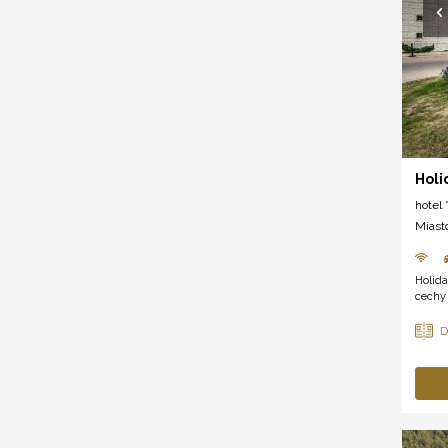
Holi
hotel *
Miast
Holida
cechy 