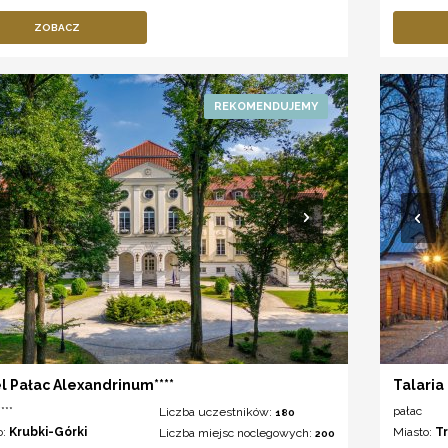
ZOBACZ
l Pałac Alexandrinum****
Talaria
***
pałac
Liczba uczestników:
180
o:
Krubki-Górki
Miasto:
T
Liczba miejsc noclegowych:
200