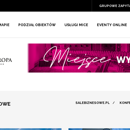
GRUPOWE ZAPYT
MAPIE
PODZIAŁ OBIEKTÓW
USŁUGI MICE
EVENTY ONLINE
NOWE
SALEBIZNESOWE.PL
/
KONF