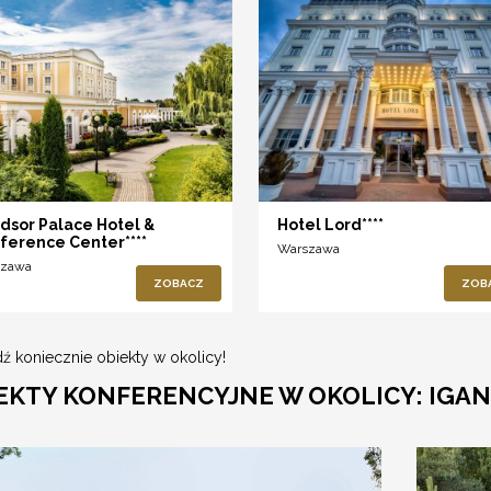
dsor Palace Hotel &
Hotel Lord****
ference Center****
Warszawa
szawa
ZOBACZ
ZOB
ź koniecznie obiekty w okolicy!
EKTY KONFERENCYJNE W OKOLICY: IGA