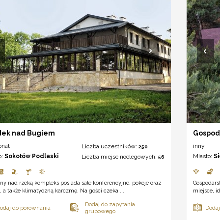
dek nad Bugiem
Gospod
onat
inny
Liczba uczestników:
250
o:
Sokołów Podlaski
Miasto:
S
Liczba miejsc noclegowych:
56
ny nad rzeką kompleks posiada sale konferencyjne, pokoje oraz
Gospodars
 a także klimatyczną karczmę. Na gości czeka ...
miejsce, i