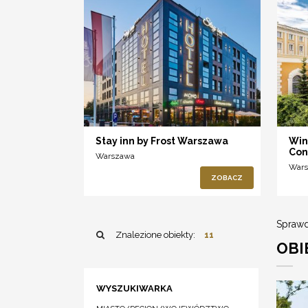
Stay inn by Frost Warszawa
Win
Con
Warszawa
War
ZOBACZ
Sprawd
Znalezione obiekty:
11
OBI
WYSZUKIWARKA