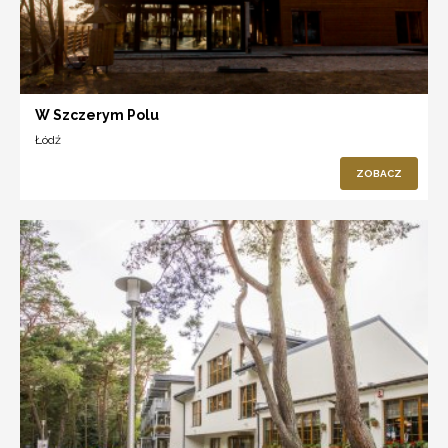
W Szczerym Polu
Łódź
ZOBACZ