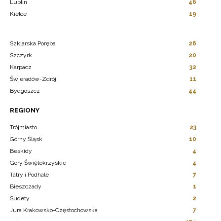
Lublin
46
Kielce
19
Szklarska Poręba
26
Szczyrk
20
Karpacz
32
Świeradów-Zdrój
11
Bydgoszcz
44
REGIONY
Trójmiasto
23
Górny Śląsk
10
Beskidy
4
Góry Świętokrzyskie
4
Tatry i Podhale
7
Bieszczady
1
Sudety
2
Jura Krakowsko-Częstochowska
7