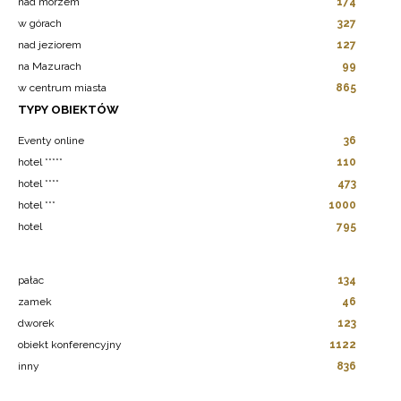
nad morzem
174
w górach
327
nad jeziorem
127
na Mazurach
99
w centrum miasta
865
TYPY OBIEKTÓW
Eventy online
36
hotel *****
110
hotel ****
473
hotel ***
1000
hotel
795
pałac
134
zamek
46
dworek
123
obiekt konferencyjny
1122
inny
836