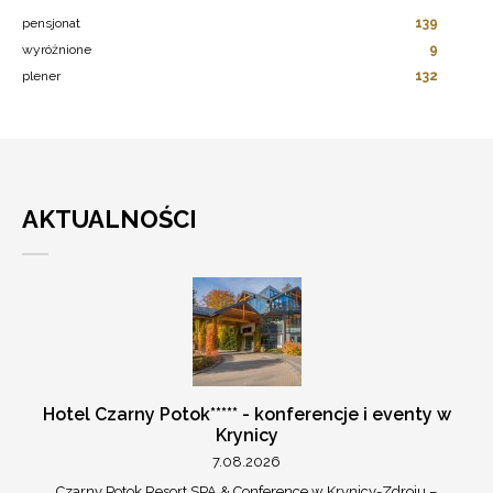
pensjonat
139
wyróżnione
9
plener
132
AKTUALNOŚCI
Hotel Czarny Potok***** - konferencje i eventy w
Krynicy
7.08.2026
Czarny Potok Resort SPA & Conference w Krynicy-Zdroju –