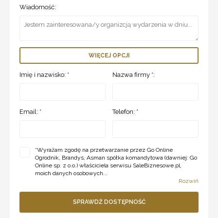
Wiadomość:
WIĘCEJ OPCJI
Imię i nazwisko: *
Nazwa firmy *:
Email: *
Telefon: *
*
Wyrażam zgodę na przetwarzanie przez Go Online
Ogrodnik, Brandys, Asman spółka komandytowa (dawniej: Go
Online sp. z o.o.) właściciela serwisu SaleBiznesowe.pl,
moich danych osobowych...
Rozwiń
SPRAWDŹ DOSTĘPNOŚĆ