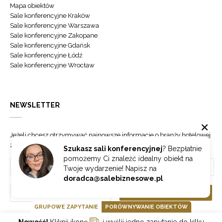
Mapa obiektów
Sale konferencyjne Kraków
Sale konferencyjne Warszawa
Sale konferencyjne Zakopane
Sale konferencyjne Gdańsk
Sale konferencyjne Łódź
Sale konferencyjne Wrocław
NEWSLETTER
Jeżeli chcesz otrzymywać najnowsze informacje o branży hotelowej
zapisz się do naszego newslettera.
Szukasz sali konferencyjnej
? Bezpłatnie
pomożemy Ci znaleźć idealny obiekt na
Twoje wydarzenie! Napisz na
doradca@salebiznesowe.pl
Wybierz
ZAPISZ SIĘ
GRUPOWE ZAPYTANIE
PORÓWNYWANIE OBIEKTÓW
Nowość!
Kliknij ikonę
i wyślij jedno zapytanie do kilku