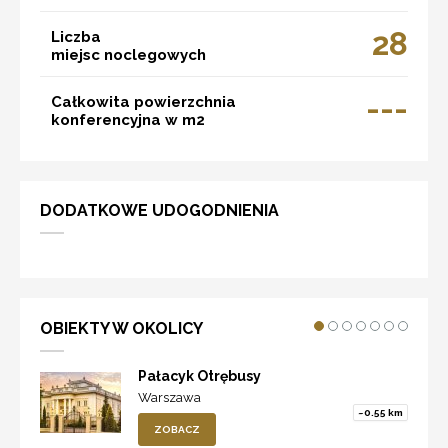
28
Liczba
miejsc noclegowych
---
Całkowita powierzchnia
konferencyjna w m2
DODATKOWE UDOGODNIENIA
OBIEKTY W OKOLICY
Pałacyk Otrębusy
Warszawa
~0.55 km
ZOBACZ