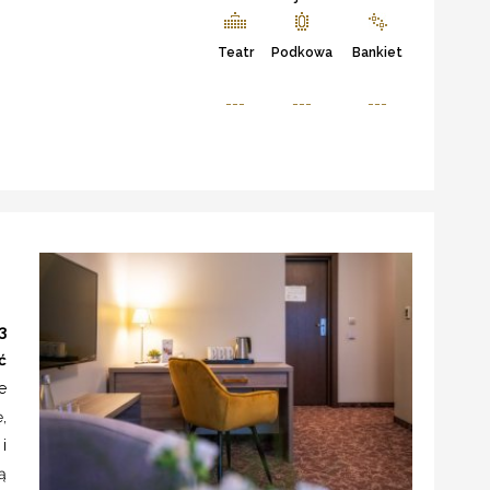
Teatr
Podkowa
Bankiet
---
---
---
3
ć
e
,
i
ą