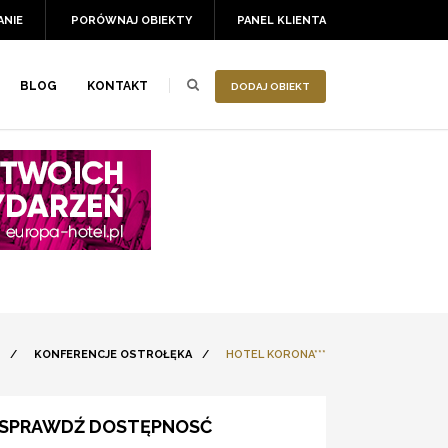
ANIE
PORÓWNAJ OBIEKTY
PANEL KLIENTA
BLOG
KONTAKT
DODAJ OBIEKT
/
KONFERENCJE OSTROŁĘKA
/
HOTEL KORONA***
SPRAWDŹ DOSTĘPNOSĆ