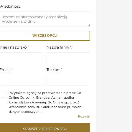
Wiadomość:
WIĘCEJ OPCJI
Imię i nazwisko: *
Nazwa firmy *:
Email: *
Telefon: *
*
Wyrażam zgodę na przetwarzanie przez Go
Online Ogrodnik, Brandys, Asman spółka
komandytowa (dawniej: Go Online sp. z o.o.)
właściciela serwisu SaleBiznesowe.pl, moich
danych osobowych...
Rozwiń
SPRAWDŹ DOSTĘPNOŚĆ