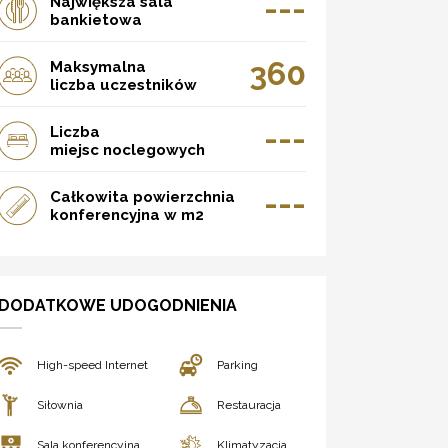
---
Największa sala
bankietowa
360
Maksymalna
liczba uczestników
---
Liczba
miejsc noclegowych
---
Całkowita powierzchnia
konferencyjna w m2
DODATKOWE UDOGODNIENIA
High-speed Internet
Parking
Siłownia
Restauracja
Sala konferencyjna
Klimatyzacja