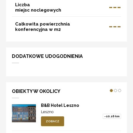
---
Liczba
miejsc noclegowych
---
Całkowita powierzchnia
konferencyjna w m2
DODATKOWE UDOGODNIENIA
OBIEKTY W OKOLICY
B&B Hotel Leszno
Leszno
~10.16 km
ZOBACZ