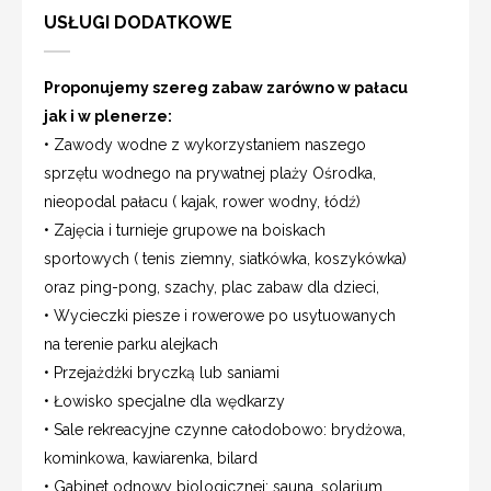
USŁUGI DODATKOWE
Proponujemy szereg zabaw zarówno w pałacu
jak i w plenerze:
• Zawody wodne z wykorzystaniem naszego
sprzętu wodnego na prywatnej plaży Ośrodka,
nieopodal pałacu ( kajak, rower wodny, łódź)
• Zajęcia i turnieje grupowe na boiskach
sportowych ( tenis ziemny, siatkówka, koszykówka)
oraz ping-pong, szachy, plac zabaw dla dzieci,
• Wycieczki piesze i rowerowe po usytuowanych
na terenie parku alejkach
• Przejażdżki bryczką lub saniami
• Łowisko specjalne dla wędkarzy
• Sale rekreacyjne czynne całodobowo: brydżowa,
kominkowa, kawiarenka, bilard
• Gabinet odnowy biologicznej: sauna, solarium,