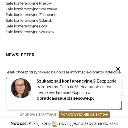
Sale konferencyjne Kraków
Sale konferencyjne Warszawa
Sale konferencyjne Zakopane
Sale konferencyjne Gdańsk
Sale konferencyjne Łódź
Sale konferencyjne Wrocław
NEWSLETTER
Jeżeli chcesz otrzymywać najnowsze informacje o branży hotelowej
zapisz się do naszego newslettera.
Szukasz sali konferencyjnej
? Bezpłatnie
pomożemy Ci znaleźć idealny obiekt na
Twoje wydarzenie! Napisz na
doradca@salebiznesowe.pl
Wybierz
ZAPISZ SIĘ
GRUPOWE ZAPYTANIE
PORÓWNYWANIE OBIEKTÓW
Nowość!
Kliknij ikonę
i wyślij jedno zapytanie do kilku
GOONLINE.PL SPÓŁKA Z OGRANICZONĄ ODPOWIEDZIALNOŚCIĄ SP.K.