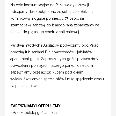
Na cele konsumpcyjne do Państwa dyspozycji
oddajemy dwie połączone ze sobą sale błękitną i
kominkową mogące pomieścić 75 osób, na
szampańską zabawę do białego rana zapraszamy na
parkiet do pięknego wnętrza sali balowej.
Państwa młodych i Jubilatów podwozimy pod Pałac
bryczką lub saniami Dla nowożeńców i jubilatów
apartament gratis. Zaproszonych gości przewozimy
powózkami po alejach naszego parku , dzieciom
zapewniamy przejażdżki kucem pod okiem
wykwalifikowanych specjalistów i miłe spędzenie czasu
na placu zabaw
ZAPEWNIAMY I OFERUJEMY:
• Wielkopolską gościnność