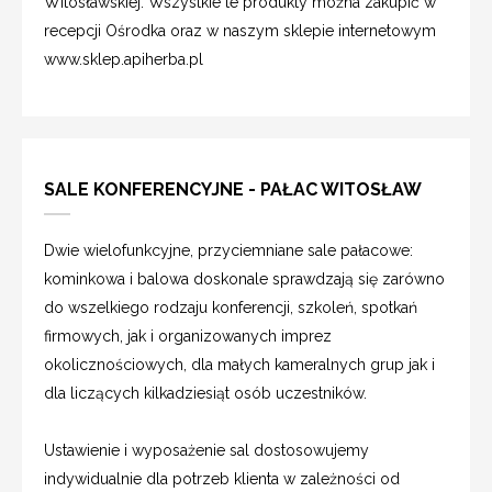
Witosławskiej. Wszystkie te produkty można zakupić w
recepcji Ośrodka oraz w naszym sklepie internetowym
www.sklep.apiherba.pl
SALE KONFERENCYJNE - PAŁAC WITOSŁAW
Dwie wielofunkcyjne, przyciemniane sale pałacowe:
kominkowa i balowa doskonale sprawdzają się zarówno
do wszelkiego rodzaju konferencji, szkoleń, spotkań
firmowych, jak i organizowanych imprez
okolicznościowych, dla małych kameralnych grup jak i
dla liczących kilkadziesiąt osób uczestników.
Ustawienie i wyposażenie sal dostosowujemy
indywidualnie dla potrzeb klienta w zależności od