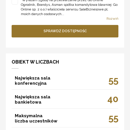
*
Wyrażam zgodę na przetwarzanie przez Go Online
Ogrodnik, Brandys, Asman spółka komandytowa (dawniej: Go
Online sp. z o.o.) właściciela serwisu SaleBiznesowe.pl,
moich danych osobowych...
Rozwiń
SPRAWDŹ DOSTĘPNOŚĆ
OBIEKT W LICZBACH
55
Największa sala
konferencyjna
40
Największa sala
bankietowa
55
Maksymalna
liczba uczestników