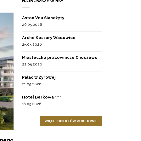
NAJNOWSZE WPISY
Aston Veu Sianożęty
26.05.2026
Arche Koszary Wadowice
25.05.2026
Miasteczko pracownicze Choczewo
22.05.2026
Pałac w Żyrowej
21.05.2026
Hotel Berkowa ****
18.05.2026
WIĘCEJ OBIEKTÓW W BUDOWIE
wnego