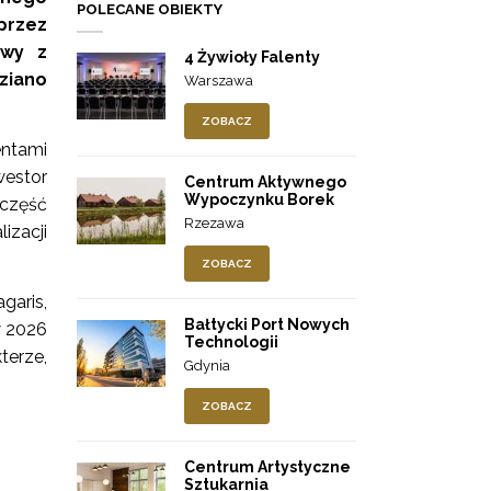
POLECANE OBIEKTY
przez
owy z
4 Żywioły Falenty
ziano
Warszawa
ZOBACZ
entami
estor
Centrum Aktywnego
Wypoczynku Borek
 część
Rzezawa
izacji
ZOBACZ
garis,
Bałtycki Port Nowych
w 2026
Technologii
terze,
Gdynia
ZOBACZ
Centrum Artystyczne
Sztukarnia