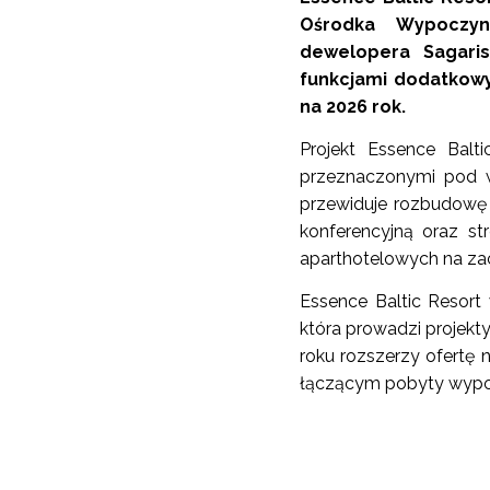
Ośrodka Wypoczyn
dewelopera Sagari
funkcjami dodatkow
na 2026 rok.
Projekt Essence Balt
przeznaczonymi pod w
przewiduje rozbudowę 
konferencyjną oraz st
aparthotelowych na z
Essence Baltic Resort 
która prowadzi projekt
roku rozszerzy ofertę
łączącym pobyty wyp