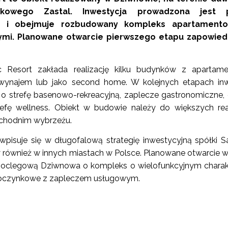
kowego Zastal. Inwestycja prowadzona jest 
s i obejmuje rozbudowany kompleks apartament
ymi. Planowane otwarcie pierwszego etapu zapowied
ic Resort zakłada realizację kilku budynków z apartam
ynajem lub jako second home. W kolejnych etapach inw
o strefę basenowo-rekreacyjną, zaplecze gastronomiczne,
refę wellness. Obiekt w budowie należy do większych real
achodnim wybrzeżu.
wpisuje się w długofalową strategię inwestycyjną spółki Sa
y również w innych miastach w Polsce. Planowane otwarcie 
 noclegową Dziwnowa o kompleks o wielofunkcyjnym charak
oczynkowe z zapleczem usługowym.