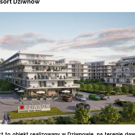
esort Dziwnów
rt to obiekt realizowany w Dziwnowie, na terenie da