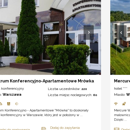
trum Konferencyjno-Apartamentowe Mrówka
Mercur
t konferencyjny
hotel ****
Liczba uczestników:
220
o:
Warszawa
Miasto:
W
Liczba miejsc noclegowych:
80
um Konferencyjno - Apartamentowe "Mrówka" to doskonały
Mercure W
 konferencyjny w Warszawie, który jest w położony w ...
malownicz
Dzięki ...