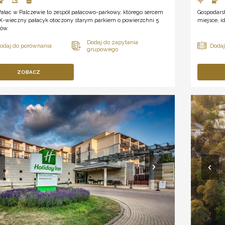
Pałac w Palczewie to zespół pałacowo-parkowy, którego sercem
Gospodars
IX-wieczny pałacyk otoczony starym parkiem o powierzchni 5
miejsce, i
rów.
ZOBACZ