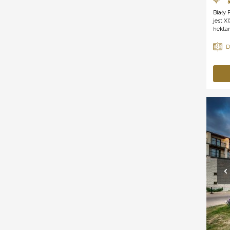
Biały 
jest X
hekta