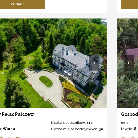
ZOBACZ
y Pałac Palczew
Gospod
inny
Liczba uczestników:
170
o:
Warka
Miasto:
S
Liczba miejsc noclegowych:
36