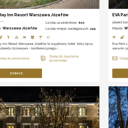
day Inn Resort Warszawa Józefów
EVA Par
***
obiekt ko
Liczba uczestników:
600
o:
Warszawa Józefów
Miasto:
W
Liczba miejsc noclegowych:
299
y Inn Resort Warszawa Józefów to wyjątkowy hotel, który łączy
Eva Park L
obiektu biznesowo - konferencyjnego i ...
warunki za
ZOBACZ