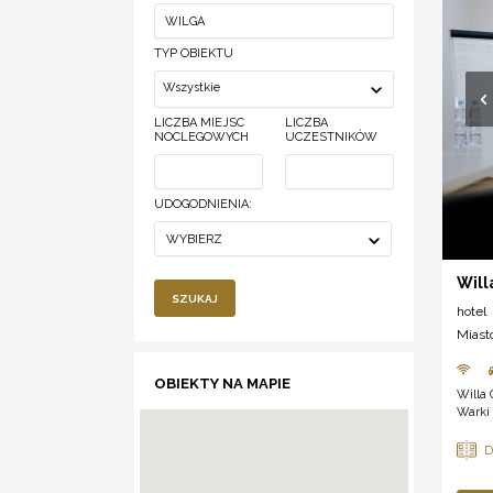
TYP OBIEKTU
Wszystkie
LICZBA MIEJSC
LICZBA
NOCLEGOWYCH
UCZESTNIKÓW
UDOGODNIENIA:
WYBIERZ
Will
SZUKAJ
hotel
Miast
OBIEKTY NA MAPIE
Willa 
Warki 