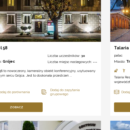
l 58
Talaria
pałac
Liczba uczestników:
30
o:
Grójec
Miasto:
T
Liczba miejsc noclegowych:
---
58 to nowoczesny, kameralny obiekt konferencyjny, usytuowany
m sercu Grójca. Jest to doskonała przestrzeń ...
Talaria Re
województw
ZOBACZ