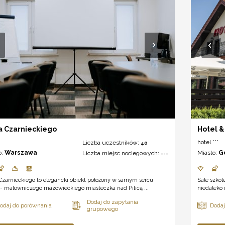
a Czarnieckiego
Hotel 
hotel ***
Liczba uczestników:
40
o:
Warszawa
Miasto:
G
Liczba miejsc noclegowych:
---
Czarnieckiego to elegancki obiekt położony w samym sercu
Sale szkol
- malowniczego mazowieckiego miasteczka nad Pilicą ...
niedaleko