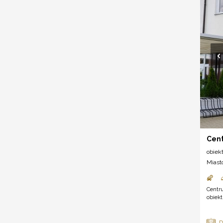
Cen
obiek
Miast
Centr
obiekt