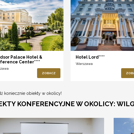
dsor Palace Hotel &
Hotel Lord****
ference Center****
Warszawa
szawa
ZOBACZ
ZOB
ź koniecznie obiekty w okolicy!
EKTY KONFERENCYJNE W OKOLICY: WIL