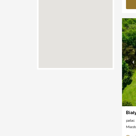
Biał
pałac
Miast