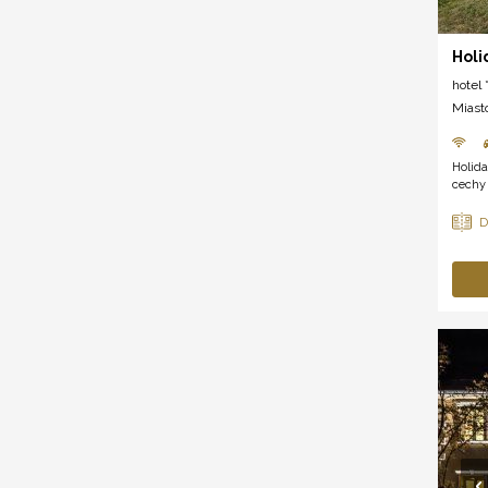
Holi
hotel *
Miast
Holida
cechy 