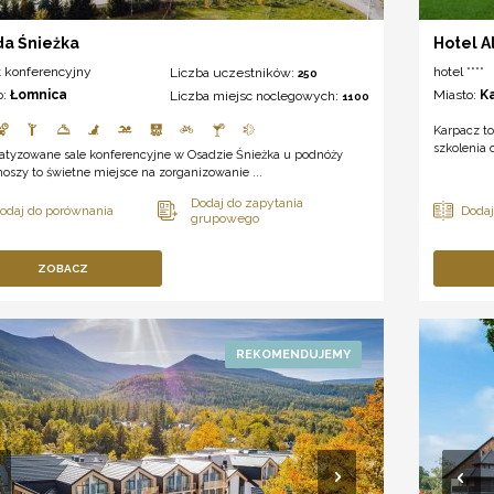
a Śnieżka
Hotel A
t konferencyjny
hotel ****
Liczba uczestników:
250
o:
Łomnica
Miasto:
K
Liczba miejsc noclegowych:
1100
Karpacz to
szkolenia 
matyzowane sale konferencyjne w Osadzie Śnieżka u podnóży
oszy to świetne miejsce na zorganizowanie ...
ZOBACZ