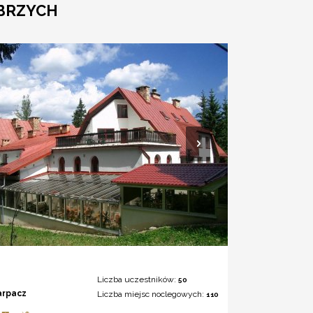
ŁBRZYCH
Liczba uczestników:
50
arpacz
Liczba miejsc noclegowych:
110