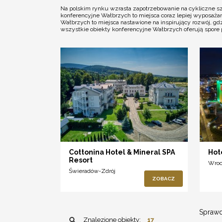
Na polskim rynku wzrasta zapotrzebowanie na cykliczne szk
konferencyjne Wałbrzych to miejsca coraz lepiej wyposaża
Wałbrzych to miejsca nastawione na inspirujący rozwój, gdz
wszystkie obiekty konferencyjne Wałbrzych oferują spore pr
Cottonina Hotel & Mineral SPA
Hot
Resort
Wro
Świeradów-Zdrój
ZOBACZ
Sprawd
Znalezione obiekty:
17