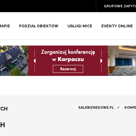
GRUPOWE ZAPYT
MAPIE
PODZIAŁ OBIEKTÓW
USŁUGI MICE
EVENTY ONLINE
YCH
SALEBIZNESOWE.PL
/
KONFE
CH