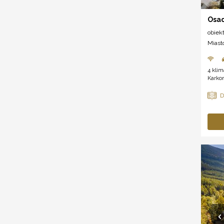
Osad
obiek
Miast
4 kli
Karkon