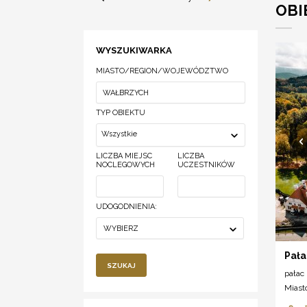
OBI
WYSZUKIWARKA
MIASTO/REGION/WOJEWÓDZTWO
TYP OBIEKTU
Wszystkie
LICZBA MIEJSC
LICZBA
NOCLEGOWYCH
UCZESTNIKÓW
UDOGODNIENIA:
WYBIERZ
Pał
SZUKAJ
pałac
Miast