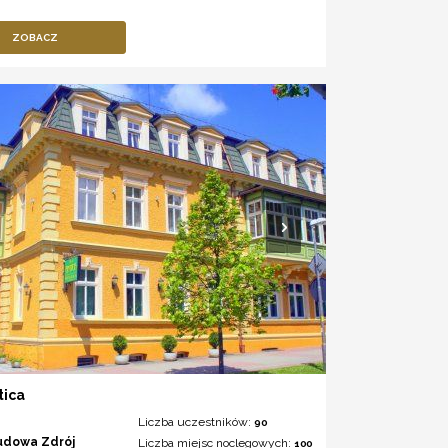
ZOBACZ
tica
Liczba uczestników:
90
udowa Zdrój
Liczba miejsc noclegowych:
100