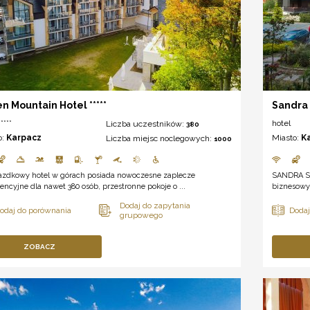
n Mountain Hotel *****
Sandra
****
hotel
Liczba uczestników:
380
o:
Karpacz
Miasto:
K
Liczba miejsc noclegowych:
1000
azdkowy hotel w górach posiada nowoczesne zaplecze
SANDRA SP
encyjne dla nawet 380 osób, przestronne pokoje o ...
biznesowy
ZOBACZ