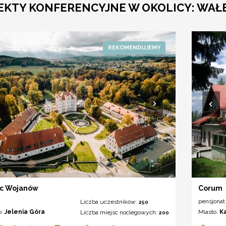
EKTY KONFERENCYJNE W OKOLICY: WA
ac Wojanów
Corum
pensjonat
Liczba uczestników:
250
o:
Jelenia Góra
Miasto:
K
Liczba miejsc noclegowych:
200