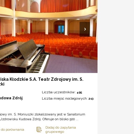
ska Kłodzkie S.A. Teatr Zdrojowy im. S.
ki
Liczba uczestników:
495
udowa Zdrój
Liczba miejsc noclegowych:
213
jowy im. S. Moniuszki zlokalizowany jest w Sanatorium
Uzdrowisku Kudowa Zdrój. Oferuje on blisko 500 ...