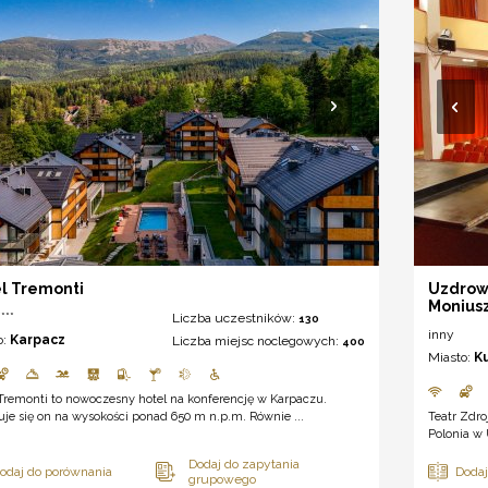
l Tremonti
Uzdrowi
Moniusz
***
Liczba uczestników:
130
inny
o:
Karpacz
Liczba miejsc noclegowych:
400
Miasto:
K
Tremonti to nowoczesny hotel na konferencję w Karpaczu.
je się on na wysokości ponad 650 m n.p.m. Równie ...
Teatr Zdro
Polonia w 