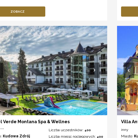
ZOBACZ
l Verde Montana Spa & Wellnes
Villa An
***
inny
Liczba uczestników:
400
o:
Kudowa Zdrój
Miasto:
K
Liczba miejsc noclegowych:
400