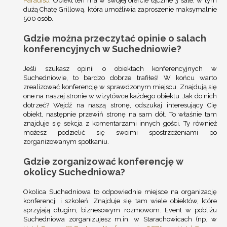
Paradiso
. Obiekt ten ma w swojej ofercie łącznie 3 sale, w tym
dużą Chatę Grillową, która umożliwia zaproszenie maksymalnie
500 osób.
Gdzie można przeczytać opinie o salach
konferencyjnych w Suchedniowie?
Jeśli szukasz opinii o obiektach konferencyjnych w
Suchedniowie, to bardzo dobrze trafiłeś! W końcu warto
zrealizować konferencję w sprawdzonym miejscu. Znajdują się
one na naszej stronie w wizytówce każdego obiektu. Jak do nich
dotrzeć? Wejdź na naszą stronę, odszukaj interesujący Cię
obiekt, następnie przewiń stronę na sam dół. To właśnie tam
znajduje się sekcja z komentarzami innych gości. Ty również
możesz podzielić się swoimi spostrzeżeniami po
zorganizowanym spotkaniu.
Gdzie zorganizować konferencję w
okolicy Suchedniowa?
Okolica Suchedniowa to odpowiednie miejsce na organizację
konferencji i szkoleń. Znajduje się tam wiele obiektów, które
sprzyjają długim, biznesowym rozmowom. Event w pobliżu
Suchedniowa zorganizujesz m.in. w Starachowicach (np. w