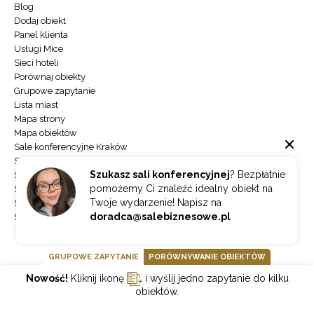
Blog
Dodaj obiekt
Panel klienta
Usługi Mice
Sieci hoteli
Porównaj obiekty
Grupowe zapytanie
Lista miast
Mapa strony
Mapa obiektów
Sale konferencyjne Kraków
Sale konferencyjne Warszawa
Szukasz sali konferencyjnej
? Bezpłatnie
Sale konferencyjne Zakopane
pomożemy Ci znaleźć idealny obiekt na
Sale konferencyjne Gdańsk
Twoje wydarzenie! Napisz na
Sale konferencyjne Łódź
doradca@salebiznesowe.pl
Sale konferencyjne Wrocław
GRUPOWE ZAPYTANIE
PORÓWNYWANIE OBIEKTÓW
NEWSLETTER
Nowość!
Kliknij ikonę
i wyślij jedno zapytanie do kilku
obiektów.