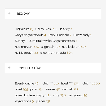
REGIONY
Trójmiasto
23
Górny Śląsk
10
Beskidy
4
Góry Świętokrzyskie
4
Tatry i Podhale
7
Bieszczady
1
Sudety
2
Jura Krakowsko-Częstochowska
7
nad morzem
174
w górach
327
nad jeziorem
127
na Mazurach
99
w centrum miasta
865
TYPY OBIEKTÓW
Eventy online
36
hotel *****
110
hotel ****
473
hotel ***
1000
hotel
795
pałac
134
zamek
46
dworek
123
obiekt konferencyjny
1121
inny
836
pensjonat
139
wyróżnione
9
plener
132