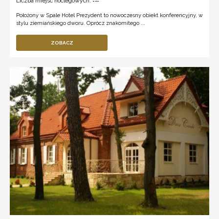
Liczba miejsc noclegowych:
---
Położony w Spale Hotel Prezydent to nowoczesny obiekt konferencyjny, w
stylu ziemiańskiego dworu. Oprócz znakomitego ...
ZOBACZ