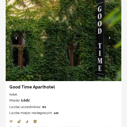
Good Time Aparthotel
hotel
Miasto:
Łódź
Liczba uczestników:
80
Liczba miejsc noclegowych:
120