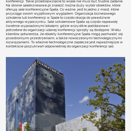
konferencji. Takie przedsięwzięcie to wcale nie musi być trudne zadanie.
Na stronie salebiznesowe.pl znaleźć można duży wybór obiektów, które
oferują sale konferencyjne Spała. Co ważne, jest to jedno z miast, które
przyciąga swoim wyjątkowym wyglądem. Organizacja biznesowego
szkolenia lub konferencji w Spale to często okazja do prawdziwie
aktywnego wypoczynku. Sale szkoleniowe Spała są często naprawdę
świetnie wyposażonymi lokalami, gdzie wszystkie podstawowe i
potrzebne do organizacji udanej konferencji sprzęty są dostępne. Wielu
klientów potwierdza, że obiekty konferencyjne Spała mogą pochwalić się
przestronnymi przestrzeniami, a także nowoczesnymi technologicznymi
rozwiązaniami. To właśnie technologiczne zaplecze jest najważniejsze w
kontekście poszukiwań odpowiedniej do organizacji konferencji sali.