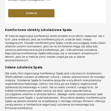
ZOBACZ
Komfortowe obiekty szkoleniowe Spała
W trakcie organizacji konferencji warto przede wszystkim zapoznać się z
tym, jaka wielkość jest sal konferencyjnych, a także ilość miejsc
noclegowych. Ośrodki konferencyjne Spała często przyciągają wielu Gości
właśnie swoimi rozmiarami, jako że na ich terenie mogą się odbywać
zarówno jednorazowe duże konferencje, jak i kilkudniowe szkolenia.
Najczęściej konferencje Spała odbywają się w okresach wiosennych i
letnich, jako że w trakcie zimy miasto znajduje się w stanie
pozasezonowym.
Udane szkolenia Spała
Dla wielu firm organizacja konferencji Spała jest rutynowym działaniem.
Warto jednak czasem przełamać rutynę i zabrać pracowników do nowego
miejsca. Szkolenie Spała to świetna opcja dla wszystkich mieszkańców
województwa łódzkiego, którzy nie chcą po raz kolejny organizować
spotkania biznesowego w Łodzi. Na co warto zwrócić uwagę to to, że
hotele konferencyjne Spała cieszą się dość sporą popularnością,
szczególnie właśnie w okresie letnim, dlatego warto zarezerwować sale
konferencyjne Spała z wyprzedzeniem. Wszystkie obiekty konferencyjne
Spała są bardzo otwarte na współpracę z różnego rodzaju firmami i oferują
swoją pomoc w kontekście organizacji szkolenia biznesowego lub
firmowej konferencji.