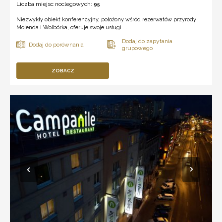
Liczba miejsc noclegowych:
95
Niezwykły obiekt konferencyjny, położony wśród rezerwatów przyrody
Molenda i Wolbórka, oferuje swoje usługi ...
ZOBACZ