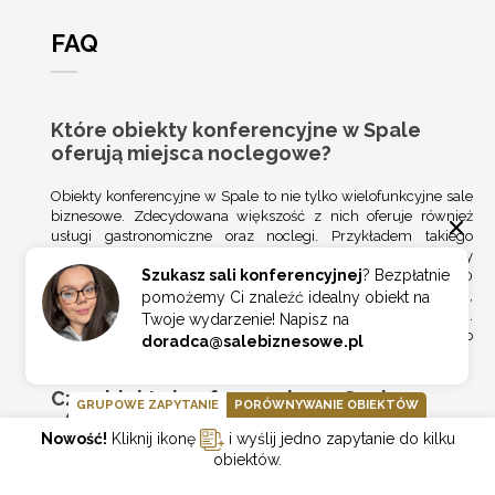
FAQ
Które obiekty konferencyjne w Spale
oferują miejsca noclegowe?
Obiekty konferencyjne w Spale to nie tylko wielofunkcyjne sale
biznesowe. Zdecydowana większość z nich oferuje również
usługi gastronomiczne oraz noclegi. Przykładem takiego
miejsca jest
Hotel Prezydent***
, który mieści się przy ulicy
Szukasz sali konferencyjnej
? Bezpłatnie
Hubala 15. Do dyspozycji gości pozostawia on aż 110
nowoczesnych i wysoce komfortowych miejsc noclegowych,
pomożemy Ci znaleźć idealny obiekt na
które rozmieszczone zostały w 38 pokojach i apartamentach.
Twoje wydarzenie! Napisz na
Pomieszczenia te są klimatyzowane, designerskie oraz bardzo
doradca@salebiznesowe.pl
przytulne.
Czy obiekty konferencyjne w Spale
GRUPOWE ZAPYTANIE
PORÓWNYWANIE OBIEKTÓW
oferują parkingi?
Nowość!
Kliknij ikonę
i wyślij jedno zapytanie do kilku
obiektów.
Właściciele obiektów konferencyjnych w Spale doskonale zdają
sobie sprawę z tego, że większość gości to zwykle osoby