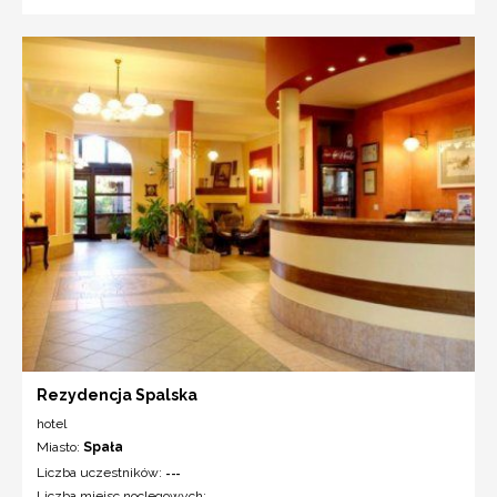
Rezydencja Spalska
hotel
Miasto:
Spała
Liczba uczestników:
---
Liczba miejsc noclegowych:
---