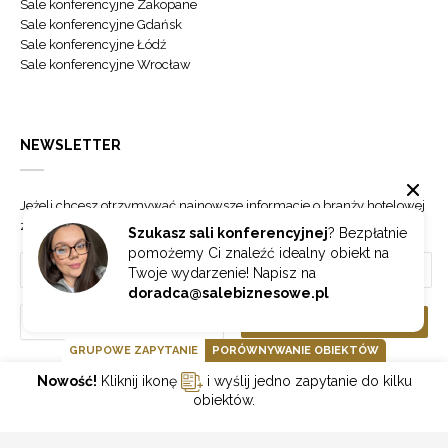
Sale konferencyjne Zakopane
Sale konferencyjne Gdańsk
Sale konferencyjne Łódź
Sale konferencyjne Wrocław
NEWSLETTER
Jeżeli chcesz otrzymywać najnowsze informacje o branży hotelowej
zapisz się do naszego newslettera.
Szukasz sali konferencyjnej
? Bezpłatnie
pomożemy Ci znaleźć idealny obiekt na
Twoje wydarzenie! Napisz na
doradca@salebiznesowe.pl
Wybierz
ZAPISZ SIĘ
GRUPOWE ZAPYTANIE
PORÓWNYWANIE OBIEKTÓW
Nowość!
Kliknij ikonę
i wyślij jedno zapytanie do kilku
GOONLINE.PL SPÓŁKA Z OGRANICZONĄ ODPOWIEDZIALNOŚCIĄ SP.K.
obiektów.
POLITYKA PRYWATNOŚCI
REGULAMIN