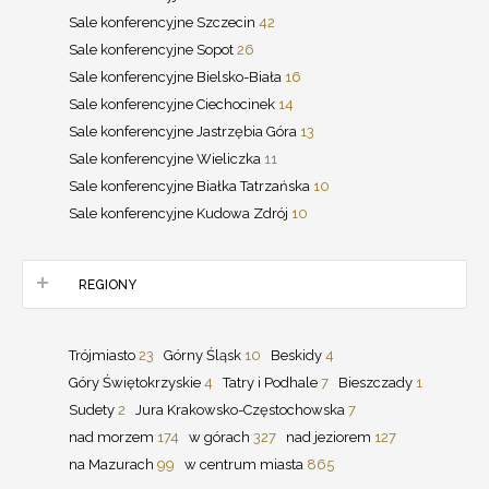
Sale konferencyjne Szczecin
42
Sale konferencyjne Sopot
26
Sale konferencyjne Bielsko-Biała
16
Sale konferencyjne Ciechocinek
14
Sale konferencyjne Jastrzębia Góra
13
Sale konferencyjne Wieliczka
11
Sale konferencyjne Białka Tatrzańska
10
Sale konferencyjne Kudowa Zdrój
10
REGIONY
Trójmiasto
23
Górny Śląsk
10
Beskidy
4
Góry Świętokrzyskie
4
Tatry i Podhale
7
Bieszczady
1
Sudety
2
Jura Krakowsko-Częstochowska
7
nad morzem
174
w górach
327
nad jeziorem
127
na Mazurach
99
w centrum miasta
865