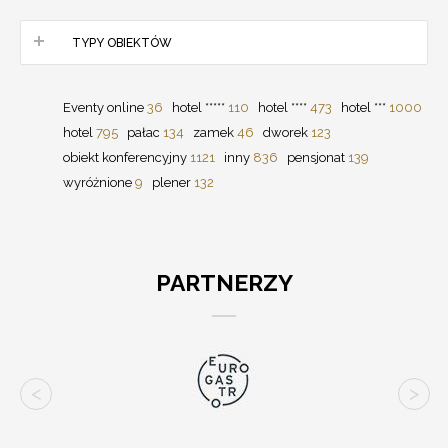
TYPY OBIEKTÓW
Eventy online
36
hotel *****
110
hotel ****
473
hotel ***
1000
hotel
795
pałac
134
zamek
46
dworek
123
obiekt konferencyjny
1121
inny
836
pensjonat
139
wyróżnione
9
plener
132
PARTNERZY