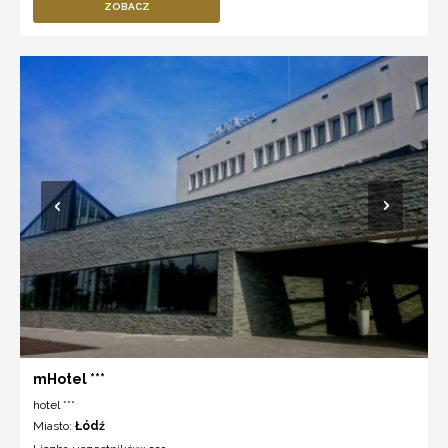
ZOBACZ
mHotel ***
hotel ***
Miasto:
Łódź