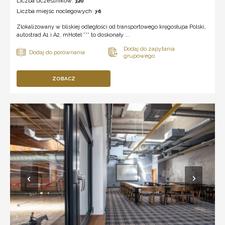
Liczba uczestników:
320
Liczba miejsc noclegowych:
76
Zlokalizowany w bliskiej odległości od transportowego kręgosłupa Polski,
autostrad A1 i A2, mHotel *** to doskonały ...
ZOBACZ