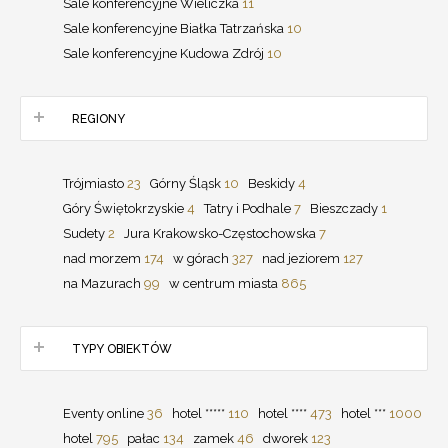
Sale konferencyjne Wieliczka
11
Sale konferencyjne Białka Tatrzańska
10
Sale konferencyjne Kudowa Zdrój
10
REGIONY
Trójmiasto
23
Górny Śląsk
10
Beskidy
4
Góry Świętokrzyskie
4
Tatry i Podhale
7
Bieszczady
1
Sudety
2
Jura Krakowsko-Częstochowska
7
nad morzem
174
w górach
327
nad jeziorem
127
na Mazurach
99
w centrum miasta
865
TYPY OBIEKTÓW
Eventy online
36
hotel *****
110
hotel ****
473
hotel ***
1000
hotel
795
pałac
134
zamek
46
dworek
123