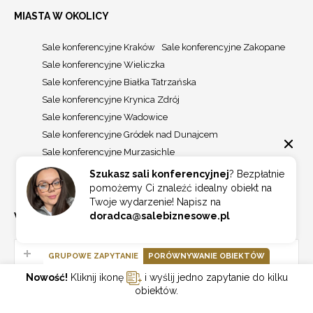
MIASTA W OKOLICY
Sale konferencyjne Kraków
Sale konferencyjne Zakopane
Sale konferencyjne Wieliczka
Sale konferencyjne Białka Tatrzańska
Sale konferencyjne Krynica Zdrój
Sale konferencyjne Wadowice
Sale konferencyjne Gródek nad Dunajcem
Sale konferencyjne Murzasichle
Sale konferencyjne Szczawnica
Sale konferencyjne Tarnów
Szukasz sali konferencyjnej
? Bezpłatnie
pomożemy Ci znaleźć idealny obiekt na
Twoje wydarzenie! Napisz na
doradca@salebiznesowe.pl
WYSZUKAJ NA SKRÓTY
WOJEWÓDZTWA
GRUPOWE ZAPYTANIE
PORÓWNYWANIE OBIEKTÓW
Nowość!
Kliknij ikonę
i wyślij jedno zapytanie do kilku
obiektów.
Sale konferencyjne dolnośląskie
387