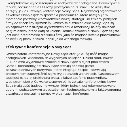
i kompleksowo wyposażonymi w zdobycze technologiczne. Interaktywne
tablice, podświetlenie LED czy profesjonalne rzutniki – to wszystko
sprzęty, jakie ułatwiają konferencje Nowy Sącz. Najczęściej organizowane
szkolenia Nowy Sącz to spotkania pracownicze, które następują w
momencie potrzeby wprowadzenia nowej strategii lub zmiany podejścia
firmy do chociażby sprzedaży. Często sale szkoleniowe Nowy Sącz są
wynajmowane z dużym wyprzedzeniem, a rezerwacji należy dokonać
parę miesięcy przed datą szkolenia. Jednak szkolenie Nowy Sącz często
jest dość przełomowe dla wielu firm, jako że miejsce skłania pracowników
do ciężkiej pracy, a także inspiruje do własnego rozwoju.
Efektywne konferencje Nowy Sącz
Często hotele konferencyjne Nowy Sącz oferują dużą ilość miejsc
noclegowych, w dodatku w wygodnych pokojach. Dzięki temu nawet
kilkudniowe wyjazdowe szkolenie Nowy Sącz nie jest problemem.
Ośrodki konferencyjne Nowy Sącz oferują szeroką gamę
pozaszkoleniowych rozrywek, które integrują zespół i pozwalają
pracownikom zaprzyjaźnić się w wyjątkowych warunkach. Następstwem
tego jest bardziej efektywna praca, a także zaufanie pracowników
względem siebie. Co warto wspomnieć, to że sale konferencyjne Nowy
Sącz mają dość tradycyjny wystrój, który jednak jest rekompensowany
dobrym, podstawowym wyposażeniem technologicznym, a także ogromną
otwartością obsługi na pomoc w organizacji konferencji.