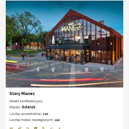
Stary Maneż
obiekt konferencyjny
Miasto:
Gdańsk
Liczba uczestników:
700
Liczba miejsc noclegowych:
190