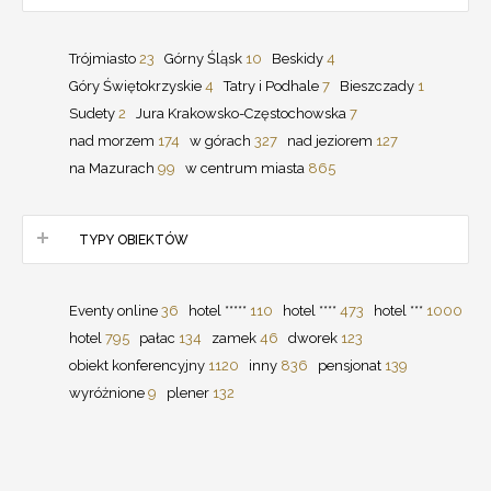
Trójmiasto
23
Górny Śląsk
10
Beskidy
4
Góry Świętokrzyskie
4
Tatry i Podhale
7
Bieszczady
1
Sudety
2
Jura Krakowsko-Częstochowska
7
nad morzem
174
w górach
327
nad jeziorem
127
na Mazurach
99
w centrum miasta
865
TYPY OBIEKTÓW
Eventy online
36
hotel *****
110
hotel ****
473
hotel ***
1000
hotel
795
pałac
134
zamek
46
dworek
123
obiekt konferencyjny
1120
inny
836
pensjonat
139
wyróżnione
9
plener
132