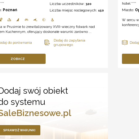
***
hotel ****
Liczba uczestników:
320
o:
Poznań
Miasto:
O
Liczba miejsc noclegowych:
150
W sercu wi
konferency
a w Prusimie to zrewitalizowany XVIII-wieczny folwark nad
rem Kuchennym, oferujący doskonałe warunki zarówno ...
ZOBACZ
Dodaj swój obiekt
do systemu
SaleBiznesowe.pl
SPRAWDŹ WARUNKI