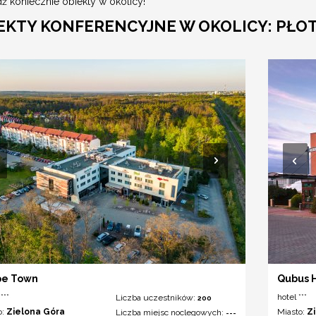
ź koniecznie obiekty w okolicy!
EKTY KONFERENCYJNE W OKOLICY: PŁO
pe Town
Qubus H
***
hotel ***
Liczba uczestników:
200
o:
Zielona Góra
Miasto:
Z
Liczba miejsc noclegowych:
---