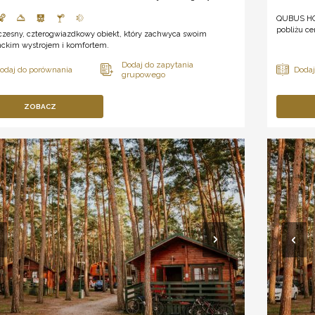
QUBUS HOT
pobliżu ce
zesny, czterogwiazdkowy obiekt, który zachwyca swoim
nckim wystrojem i komfortem.
ZOBACZ