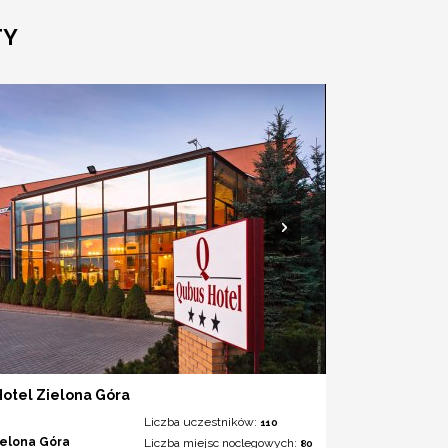
TY
otel Zielona Góra
Liczba uczestników:
110
ielona Góra
Liczba miejsc noclegowych:
80