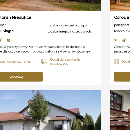
oran Niesulice
Ośrode
onat
pensjonat
Liczba uczestników:
150
o:
Skąpe
Miasto:
S
Liczba miejsc noclegowych:
---
ek Wypoczynkowy Kormoran w Niesulicach to doskonałe
Ośrodek W
e dla osób ceniących bliskość natury i aktywny wypoczynek.
najlepiej 
ZOBACZ