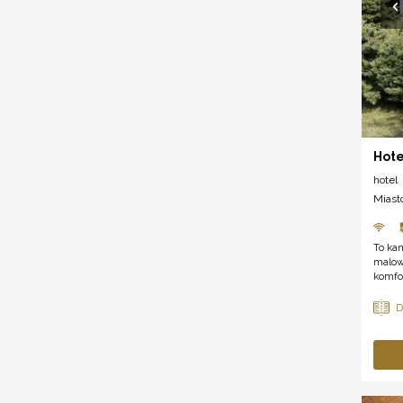
Hote
hotel
Miast
To kam
malown
komfo