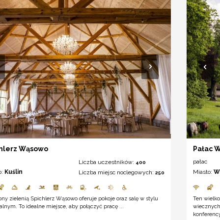
hlerz Wąsowo
Pałac 
pałac
Liczba uczestników:
400
o:
Kuślin
Miasto:
W
Liczba miejsc noclegowych:
250
ny zielenią Spichlerz Wąsowo oferuje pokoje oraz salę w stylu
Ten wielko
alnym. To idealne miejsce, aby połączyć pracę ...
wiecznych
konferenc