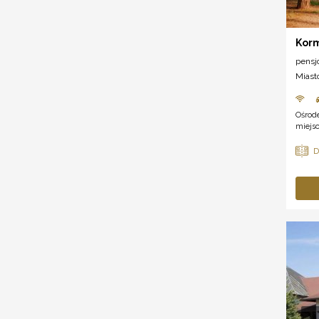
Korm
pensj
Miast
Ośrod
miejsc