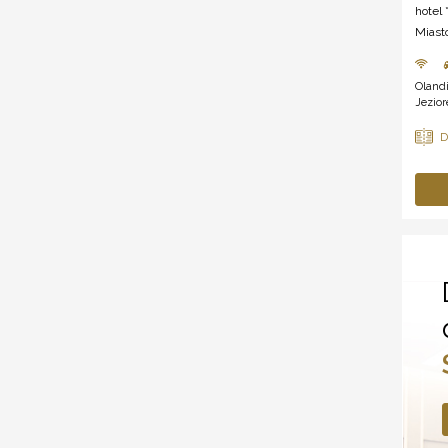
hotel *
Miast
Olandi
Jezio