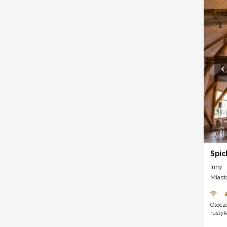
Spic
inny
Miast
Otoczo
rustyk