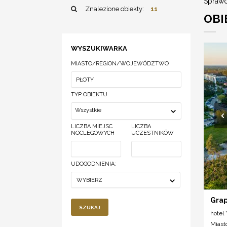
Sprawd
Znalezione obiekty:
11
OBI
WYSZUKIWARKA
MIASTO/REGION/WOJEWÓDZTWO
TYP OBIEKTU
Wszystkie
LICZBA MIEJSC
LICZBA
NOCLEGOWYCH
UCZESTNIKÓW
UDOGODNIENIA:
WYBIERZ
Gra
SZUKAJ
hotel *
Miast