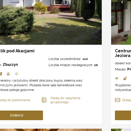
lik pod Akacjami
Centru
Jeziora
Liczba uczestników:
120
obiekt ko
o:
Zbąszyń
Liczba miejsc noclegowych:
26
Miasto:
P
eralny i przytulny obiekt otoczony bujną zielenią oraz
iczymi jeziorami. Posiada dwie sale bankietowe oraz
Wyjątkowy
rtowe pokoje gościnne.
indywidual
ZOBACZ