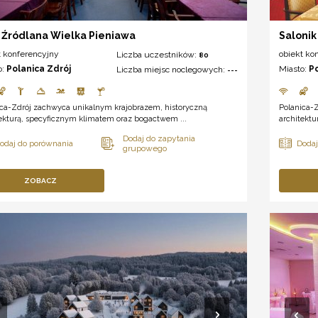
 Źródlana Wielka Pieniawa
Salonik
t konferencyjny
obiekt ko
Liczba uczestników:
80
o:
Polanica Zdrój
Miasto:
P
Liczba miejsc noclegowych:
---
ica-Zdrój zachwyca unikalnym krajobrazem, historyczną
Polanica-
ekturą, specyficznym klimatem oraz bogactwem ...
architekt
ZOBACZ