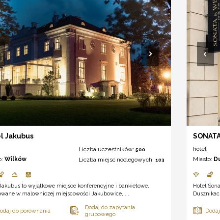
l Jakubus
SONATA
hotel
Liczba uczestników:
500
o:
Wilków
Miasto:
D
Liczba miejsc noclegowych:
103
Jakubus to wyjątkowe miejsce konferencyjne i bankietowe,
Hotel Sona
owane w malowniczej miejscowości Jakubowice, ...
Dusznikac