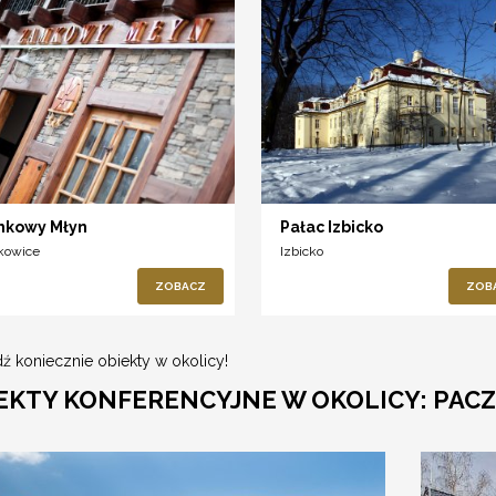
kowy Młyn
Pałac Izbicko
kowice
Izbicko
ZOBACZ
ZOB
ź koniecznie obiekty w okolicy!
EKTY KONFERENCYJNE W OKOLICY: PAC