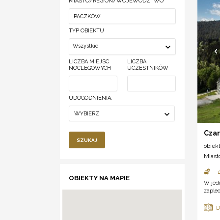
MIASTO/REGION/WOJEWÓDZTWO
TYP OBIEKTU
Wszystkie
LICZBA MIEJSC
LICZBA
NOCLEGOWYCH
UCZESTNIKÓW
UDOGODNIENIA:
WYBIERZ
Czar
SZUKAJ
obiek
Miast
OBIEKTY NA MAPIE
W jedn
zaplec