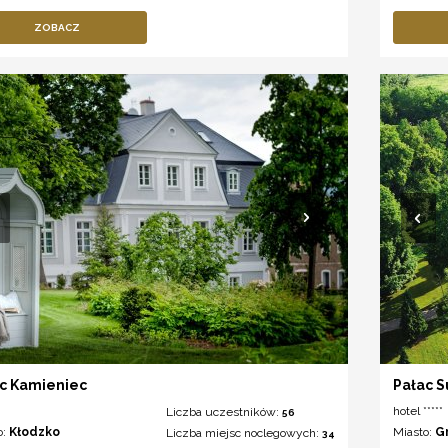
ZOBACZ
c Kamieniec
Pałac S
hotel *****
Liczba uczestników:
56
o:
Kłodzko
Miasto:
G
Liczba miejsc noclegowych:
34