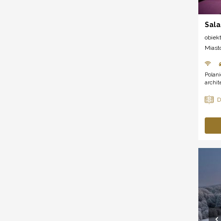
Sala
obiek
Miast
Polan
archit