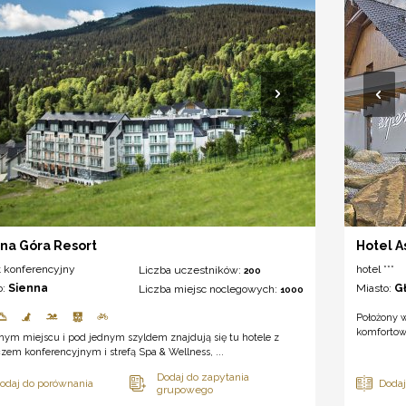
na Góra Resort
Hotel A
t konferencyjny
hotel ***
Liczba uczestników:
200
o:
Sienna
Miasto:
G
Liczba miejsc noclegowych:
1000
Położony 
komfortow
ym miejscu i pod jednym szyldem znajdują się tu hotele z
zem konferencyjnym i strefą Spa & Wellness, ...