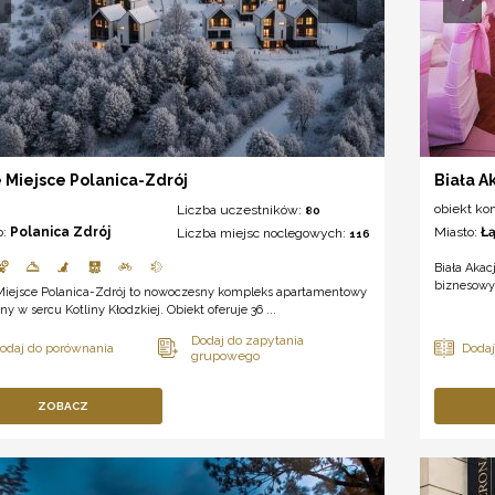
 Miejsce Polanica-Zdrój
Biała A
obiekt ko
Liczba uczestników:
80
o:
Polanica Zdrój
Miasto:
Ł
Liczba miejsc noclegowych:
116
Biała Akac
biznesowy 
Miejsce Polanica-Zdrój to nowoczesny kompleks apartamentowy
ny w sercu Kotliny Kłodzkiej. Obiekt oferuje 36 ...
ZOBACZ