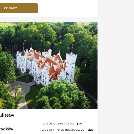
ZOBACZ
ulisław
Liczba uczestników:
400
rodków
Liczba miejsc noclegowych:
220