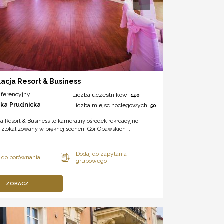
kacja Resort & Business
nferencyjny
Liczba uczestników:
140
ąka Prudnicka
Liczba miejsc noclegowych:
50
ja Resort & Business to kameralny ośrodek rekreacyjno-
zlokalizowany w pięknej scenerii Gór Opawskich ...
ZOBACZ