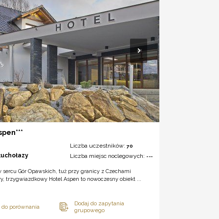
spen***
Liczba uczestników:
70
łuchołazy
Liczba miejsc noclegowych:
---
w sercu Gór Opawskich, tuż przy granicy z Czechami
y, trzygwiazdkowy Hotel Aspen to nowoczesny obiekt ...