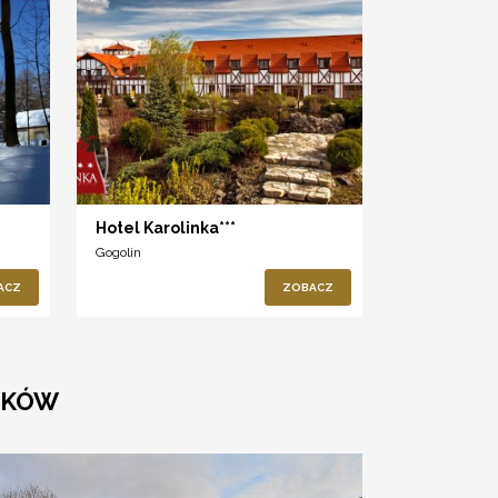
Hotel Karolinka***
Gogolin
ACZ
ZOBACZ
ZKÓW