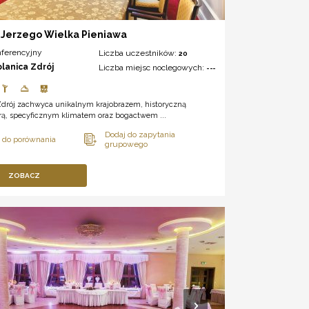
 Jerzego Wielka Pieniawa
nferencyjny
Liczba uczestników:
20
olanica Zdrój
Liczba miejsc noclegowych:
---
Zdrój zachwyca unikalnym krajobrazem, historyczną
urą, specyficznym klimatem oraz bogactwem ...
ZOBACZ