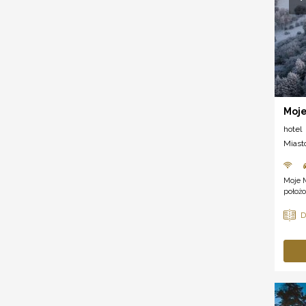
Moje
hotel
Miast
Moje 
położo