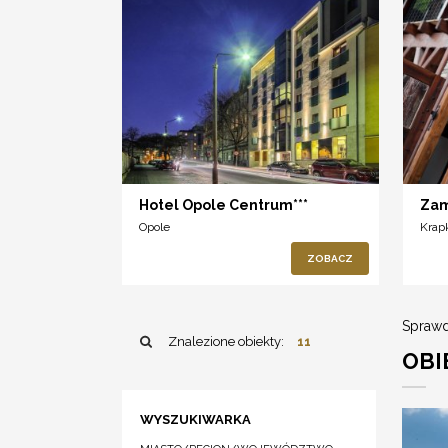
Hotel Opole Centrum***
Zam
Opole
Krap
ZOBACZ
Sprawd
Znalezione obiekty:
11
OBI
WYSZUKIWARKA