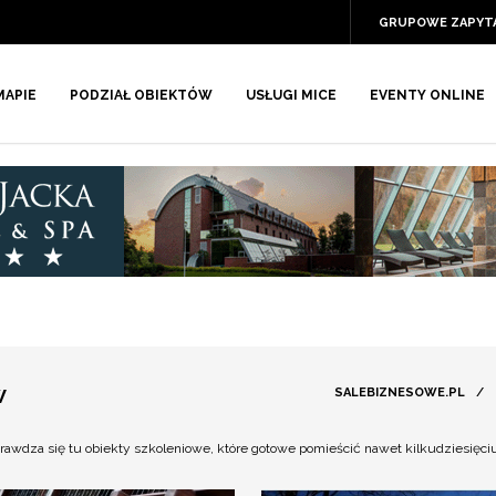
GRUPOWE ZAPYT
MAPIE
PODZIAŁ OBIEKTÓW
USŁUGI MICE
EVENTY ONLINE
W
SALEBIZNESOWE.PL
/
prawdza się tu obiekty szkoleniowe, które gotowe pomieścić nawet kilkudziesię