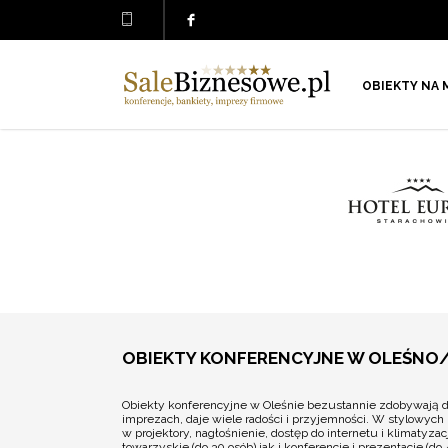
OBIEKTY NA 
OBIEKTY KONFERENCYJNE W OLEŚNO
Obiekty konferencyjne w Oleśnie bezustannie zdobywają 
imprezach, daje wiele radości i przyjemności. W stylowych
w projektory, nagłośnienie, dostęp do internetu i klimaty
towarzyskie (do 30 osób) jak i konferencje i prezentacje (do 