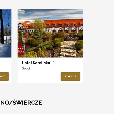
Hotel Karolinka***
Gogolin
ACZ
ZOBACZ
EŚNO/ŚWIERCZE