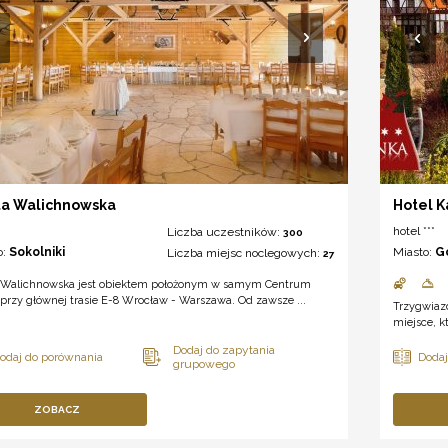
ta Walichnowska
Hotel K
hotel ***
Liczba uczestników:
300
o:
Sokolniki
Miasto:
G
Liczba miejsc noclegowych:
27
 Walichnowska jest obiektem położonym w samym Centrum
 przy głównej trasie E-8 Wrocław - Warszawa. Od zawsze ...
Trzygwiazd
miejsce, k
ZOBACZ