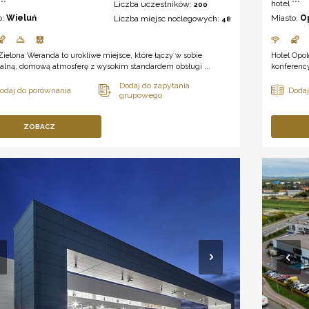
**
hotel ***
Liczba uczestników:
200
o:
Wieluń
Miasto:
O
Liczba miejsc noclegowych:
48
Zielona Weranda to urokliwe miejsce, które łączy w sobie
Hotel Opo
alną, domową atmosferę z wysokim standardem obsługi ...
konferency
ZOBACZ