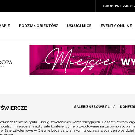
GRUPOWE ZAPYT
MAPIE
PODZIAŁ OBIEKTÓW
USŁUGI MICE
EVENTY ONLINE
/ŚWIERCZE
SALEBIZNESOWE.PL
/
KONFER
doświadczenie na rynku usług szkoleniowo-konferencyjnych. Uczestnictwo w or
 hotelach miejsce znalazły sale konferencyjne przygotowane na zarówno spotkani
zację. Sale szkoleniowe w Olesnie będą za to znakomita oprawą wydarzeń o bardzi
40 osób).