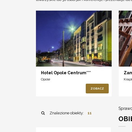
Hotel Opole Centrum***
Zam
Opole
Krap
ZOBACZ
Sprawd
Znalezione obiekty:
11
OBI