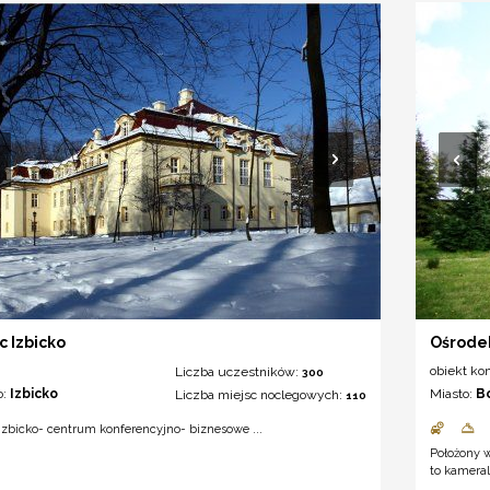
c Izbicko
Ośrodek
obiekt ko
Liczba uczestników:
300
o:
Izbicko
Miasto:
B
Liczba miejsc noclegowych:
110
Izbicko- centrum konferencyjno- biznesowe ...
Położony 
to kameral