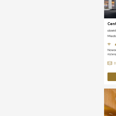
Cen
obiek
Miast
Nowoc
rozwią