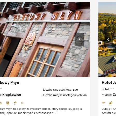
kowy Młyn
Hotel J
**
hotel ****
Liczba uczestników:
150
o:
Krapkowice
Miasto:
Z
Liczba miejsc noclegowych:
50
y Młyn to piękny zabytkowy obiekt, który specjalizuje się w
Jurajski K
zacji spotkań rodzinnych i biznesowych. ...
pośród pię