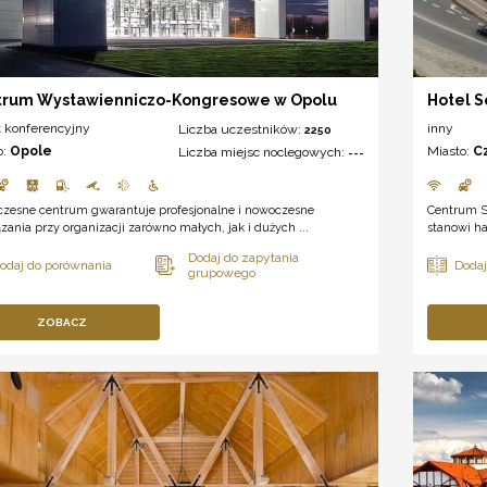
trum Wystawienniczo-Kongresowe w Opolu
Hotel Sc
t konferencyjny
inny
Liczba uczestników:
2250
o:
Opole
Miasto:
C
Liczba miejsc noclegowych:
---
zesne centrum gwarantuje profesjonalne i nowoczesne
Centrum S
zania przy organizacji zarówno małych, jak i dużych ...
stanowi ha
ZOBACZ