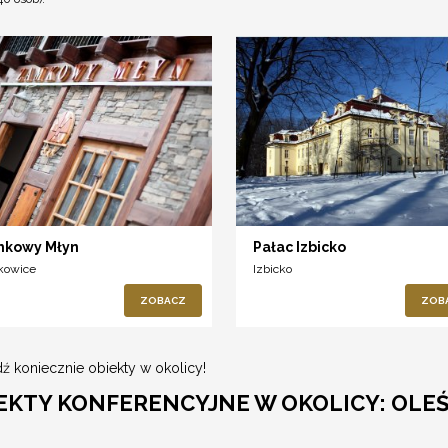
kowy Młyn
Pałac Izbicko
kowice
Izbicko
ZOBACZ
ZOB
ź koniecznie obiekty w okolicy!
EKTY KONFERENCYJNE W OKOLICY: OL