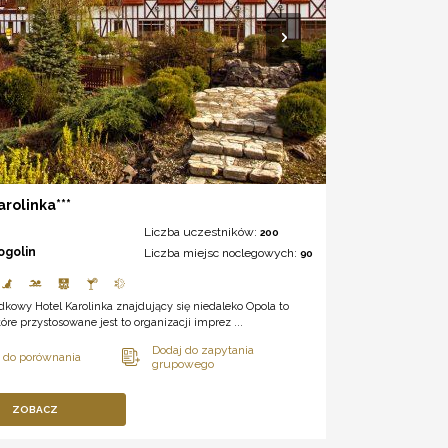
arolinka***
Liczba uczestników:
200
ogolin
Liczba miejsc noclegowych:
90
kowy Hotel Karolinka znajdujący się niedaleko Opola to
tóre przystosowane jest to organizacji imprez ...
ZOBACZ