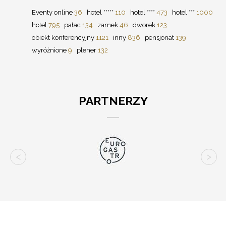
Eventy online
36
hotel *****
110
hotel ****
473
hotel ***
1000
hotel
795
pałac
134
zamek
46
dworek
123
obiekt konferencyjny
1121
inny
836
pensjonat
139
wyróżnione
9
plener
132
PARTNERZY