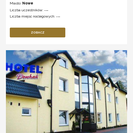
Miasto:
Nowe
Liczba uczestników:
---
Liczba miejsc noclegowych:
---
ZOBACZ