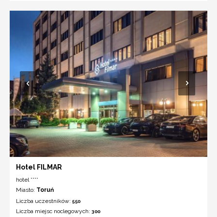
Hotel FILMAR
hotel ****
Miasto:
Toruń
Liczba uczestników:
550
Liczba miejsc noclegowych:
300