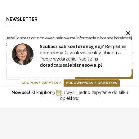
NEWSLETTER
Jeżeli chcesz otrzymywać najnowsze informacje o branży hotelowej
zapisz się do naszego newslettera.
Szukasz sali konferencyjnej
? Bezpłatnie
pomożemy Ci znaleźć idealny obiekt na
Twoje wydarzenie! Napisz na
doradca@salebiznesowe.pl
Wybierz
ZAPISZ SIĘ
GRUPOWE ZAPYTANIE
PORÓWNYWANIE OBIEKTÓW
Nowość!
Kliknij ikonę
i wyślij jedno zapytanie do kilku
GOONLINE.PL SPÓŁKA Z OGRANICZONĄ ODPOWIEDZIALNOŚCIĄ SP.K.
obiektów.
POLITYKA PRYWATNOŚCI
REGULAMIN