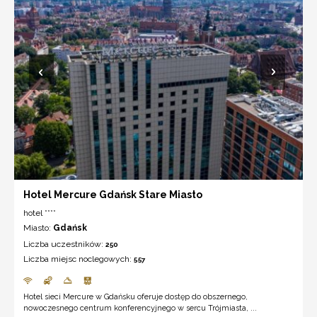
Hotel Mercure Gdańsk Stare Miasto
hotel ****
Miasto:
Gdańsk
Liczba uczestników:
250
Liczba miejsc noclegowych:
557
Hotel sieci Mercure w Gdańsku oferuje dostęp do obszernego,
nowoczesnego centrum konferencyjnego w sercu Trójmiasta, ...