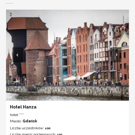
Hotel Hanza
hotel ****
Miasto:
Gdańsk
Liczba uczestników:
100
Liczba miejsc noclegowych:
120