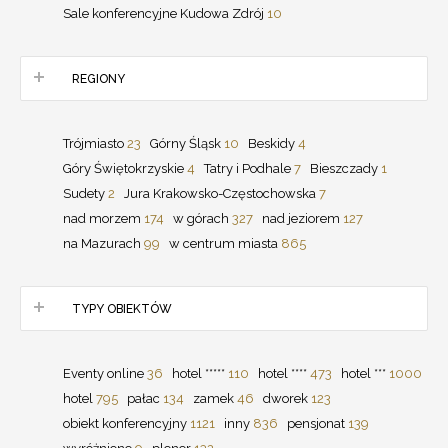
Sale konferencyjne Kudowa Zdrój
10
REGIONY
Trójmiasto
23
Górny Śląsk
10
Beskidy
4
Góry Świętokrzyskie
4
Tatry i Podhale
7
Bieszczady
1
Sudety
2
Jura Krakowsko-Częstochowska
7
nad morzem
174
w górach
327
nad jeziorem
127
na Mazurach
99
w centrum miasta
865
TYPY OBIEKTÓW
Eventy online
36
hotel *****
110
hotel ****
473
hotel ***
1000
hotel
795
pałac
134
zamek
46
dworek
123
obiekt konferencyjny
1121
inny
836
pensjonat
139