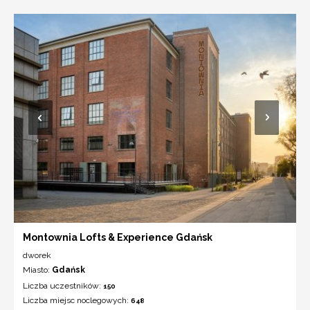
Montownia Lofts & Experience Gdańsk
dworek
Miasto:
Gdańsk
Liczba uczestników:
150
Liczba miejsc noclegowych:
648