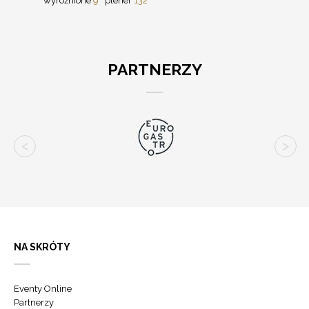
wyróżnione
9
plener
132
PARTNERZY
NA SKRÓTY
Eventy Online
Partnerzy