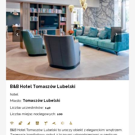
B&B Hotel Tomaszów Lubelski
hotel
Miasto:
Tomaszów Lubelski
Liczba uczestników:
140
Liczba miejsc noclegowych:
100
B&B Hotel Tomaszów Lubelski to uroczy obiekt z eleganckim wnętrzem.
Zapewnia komfortowy pobyt z licznymi udogodnieniami w centrum