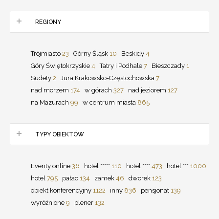
REGIONY
Trójmiasto
23
Górny Śląsk
10
Beskidy
4
Góry Świętokrzyskie
4
Tatry i Podhale
7
Bieszczady
1
Sudety
2
Jura Krakowsko-Częstochowska
7
nad morzem
174
w górach
327
nad jeziorem
127
na Mazurach
99
w centrum miasta
865
TYPY OBIEKTÓW
Eventy online
36
hotel *****
110
hotel ****
473
hotel ***
1000
hotel
795
pałac
134
zamek
46
dworek
123
obiekt konferencyjny
1122
inny
836
pensjonat
139
wyróżnione
9
plener
132