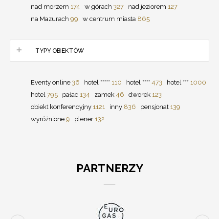
nad morzem
174
w górach
327
nad jeziorem
127
na Mazurach
99
w centrum miasta
865
TYPY OBIEKTÓW
Eventy online
36
hotel *****
110
hotel ****
473
hotel ***
1000
hotel
795
pałac
134
zamek
46
dworek
123
obiekt konferencyjny
1121
inny
836
pensjonat
139
wyróżnione
9
plener
132
PARTNERZY