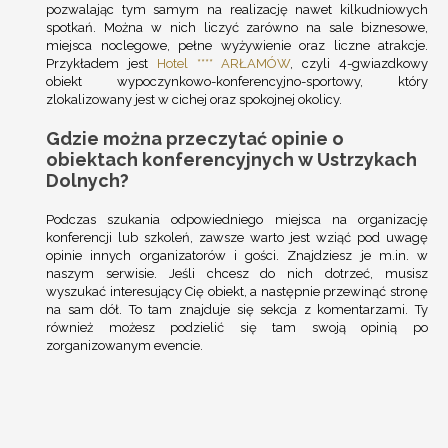
pozwalając tym samym na realizację nawet kilkudniowych
spotkań. Można w nich liczyć zarówno na sale biznesowe,
miejsca noclegowe, pełne wyżywienie oraz liczne atrakcje.
Przykładem jest
Hotel **** ARŁAMÓW
, czyli 4-gwiazdkowy
obiekt wypoczynkowo-konferencyjno-sportowy, który
zlokalizowany jest w cichej oraz spokojnej okolicy.
Gdzie można przeczytać opinie o
obiektach konferencyjnych w Ustrzykach
Dolnych?
Podczas szukania odpowiedniego miejsca na organizację
konferencji lub szkoleń, zawsze warto jest wziąć pod uwagę
opinie innych organizatorów i gości. Znajdziesz je m.in. w
naszym serwisie. Jeśli chcesz do nich dotrzeć, musisz
wyszukać interesujący Cię obiekt, a następnie przewinąć stronę
na sam dół. To tam znajduje się sekcja z komentarzami. Ty
również możesz podzielić się tam swoją opinią po
zorganizowanym evencie.