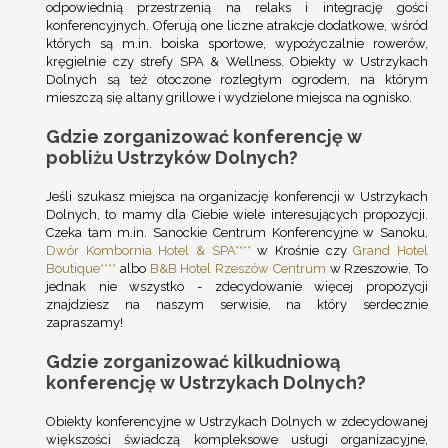
odpowiednią przestrzenią na relaks i integrację gości
konferencyjnych. Oferują one liczne atrakcje dodatkowe, wśród
których są m.in. boiska sportowe, wypożyczalnie rowerów,
kręgielnie czy strefy SPA & Wellness. Obiekty w Ustrzykach
Dolnych są też otoczone rozległym ogrodem, na którym
mieszczą się altany grillowe i wydzielone miejsca na ognisko.
Gdzie zorganizować konferencję w
pobliżu Ustrzyków Dolnych?
Jeśli szukasz miejsca na organizację konferencji w Ustrzykach
Dolnych, to mamy dla Ciebie wiele interesujących propozycji.
Czeka tam m.in. Sanockie Centrum Konferencyjne w Sanoku,
Dwór Kombornia Hotel & SPA****
w Krośnie czy
Grand Hotel
Boutique****
albo
B&B Hotel Rzeszów Centrum
w Rzeszowie. To
jednak nie wszystko - zdecydowanie więcej propozycji
znajdziesz na naszym serwisie, na który serdecznie
zapraszamy!
Gdzie zorganizować kilkudniową
konferencję w Ustrzykach Dolnych?
Obiekty konferencyjne w Ustrzykach Dolnych w zdecydowanej
większości świadczą kompleksowe usługi organizacyjne,