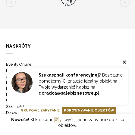
NA SKRÓTY
Eventy Online
Partnerzy
Szukasz sali konferencyjnej
? Bezpłatnie
Aktualności
pomożemy Ci znaleźć idealny obiekt na
Blog
Twoje wydarzenie! Napisz na
Dodaj obiekt
doradca@salebiznesowe.pl
Panel klienta
Usługi Mice
Sieci hoteli
GRUPOWE ZAPYTANIE
PORÓWNYWANIE OBIEKTÓW
Porównaj obiekty
Grupowe zapytanie
Nowość!
Kliknij ikonę
i wyślij jedno zapytanie do kilku
Lista miast
obiektów.
Mapa strony