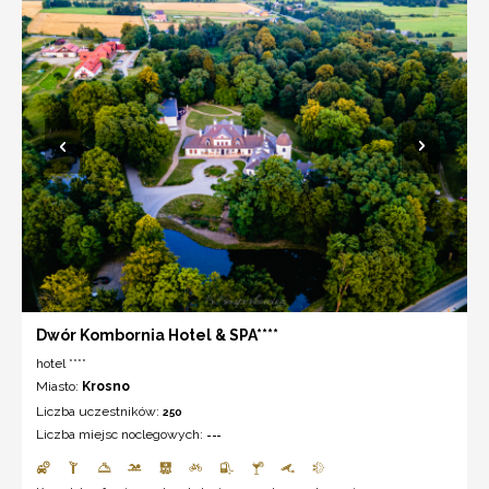
Dwór Kombornia Hotel & SPA****
hotel ****
Miasto:
Krosno
Liczba uczestników:
250
Liczba miejsc noclegowych:
---