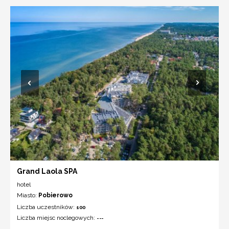
Grand Laola SPA
hotel
Miasto:
Pobierowo
Liczba uczestników:
100
Liczba miejsc noclegowych:
---