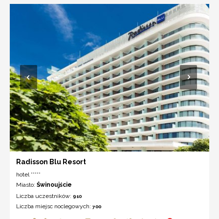
Radisson Blu Resort
hotel *****
Miasto:
Świnoujście
Liczba uczestników:
910
Liczba miejsc noclegowych:
700