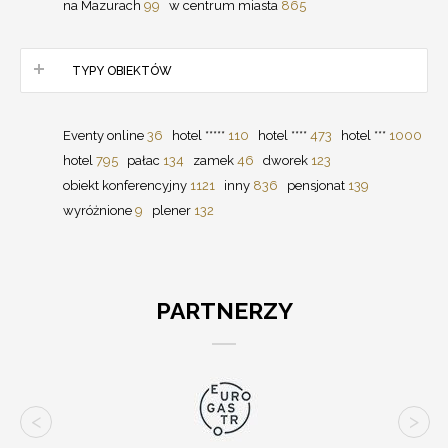
na Mazurach
99
w centrum miasta
865
TYPY OBIEKTÓW
Eventy online
36
hotel *****
110
hotel ****
473
hotel ***
1000
hotel
795
pałac
134
zamek
46
dworek
123
obiekt konferencyjny
1121
inny
836
pensjonat
139
wyróżnione
9
plener
132
PARTNERZY