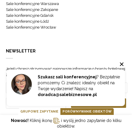
Sale konferencyjne Warszawa
Sale konferencyjne Zakopane
Sale konferencyjne Gdańsk
Sale konferencyjne Łódź
Sale konferencyjne Wrocław
NEWSLETTER
Jeżeli chcesz otrzymywać najnowsze informacje o branży hotelowej
zapisz się do naszego newslettera.
Szukasz sali konferencyjnej
? Bezpłatnie
pomożemy Ci znaleźć idealny obiekt na
Twoje wydarzenie! Napisz na
doradca@salebiznesowe.pl
Wybierz
ZAPISZ SIĘ
GRUPOWE ZAPYTANIE
PORÓWNYWANIE OBIEKTÓW
Nowość!
Kliknij ikonę
i wyślij jedno zapytanie do kilku
GOONLINE.PL SPÓŁKA Z OGRANICZONĄ ODPOWIEDZIALNOŚCIĄ SP.K.
obiektów.
POLITYKA PRYWATNOŚCI
REGULAMIN