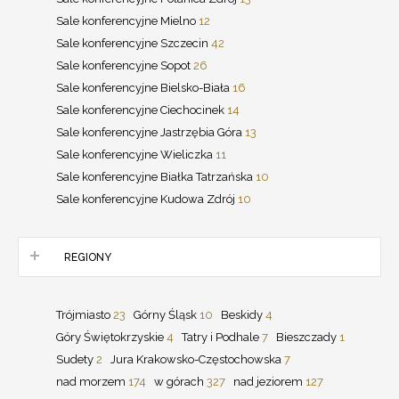
Sale konferencyjne Mielno
12
Sale konferencyjne Szczecin
42
Sale konferencyjne Sopot
26
Sale konferencyjne Bielsko-Biała
16
Sale konferencyjne Ciechocinek
14
Sale konferencyjne Jastrzębia Góra
13
Sale konferencyjne Wieliczka
11
Sale konferencyjne Białka Tatrzańska
10
Sale konferencyjne Kudowa Zdrój
10
REGIONY
Trójmiasto
23
Górny Śląsk
10
Beskidy
4
Góry Świętokrzyskie
4
Tatry i Podhale
7
Bieszczady
1
Sudety
2
Jura Krakowsko-Częstochowska
7
nad morzem
174
w górach
327
nad jeziorem
127