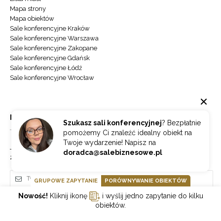
Mapa strony
Mapa obiektów
Sale konferencyjne Kraków
Sale konferencyjne Warszawa
Sale konferencyjne Zakopane
Sale konferencyjne Gdańsk
Sale konferencyjne Łódź
Sale konferencyjne Wrocław
NEWSLETTER
Szukasz sali konferencyjnej
? Bezpłatnie
pomożemy Ci znaleźć idealny obiekt na
Twoje wydarzenie! Napisz na
Jeżeli chcesz otrzymywać najnowsze informacje o branży hotelowej
doradca@salebiznesowe.pl
zapisz się do naszego newslettera.
GRUPOWE ZAPYTANIE
PORÓWNYWANIE OBIEKTÓW
Nowość!
Kliknij ikonę
i wyślij jedno zapytanie do kilku
Wybierz
ZAPISZ SIĘ
obiektów.