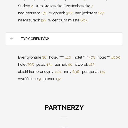
Sudety
2
Jura Krakowsko-Częstochowska
7
nad morzem
174
w górach
327
nad jeziorem
127
na Mazurach
99
w centrum miasta
865
TYPY OBIEKTÓW
Eventy online
36
hotel *****
110
hotel ****
473
hotel ***
1000
hotel
795
pałac
134
zamek
46
dworek
123
obiekt konferencyjny
1121
inny
836
pensjonat
139
wyróżnione
9
plener
132
PARTNERZY