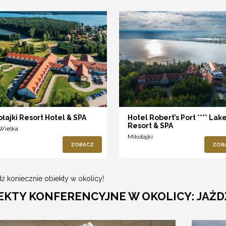
ołajki Resort Hotel & SPA
Hotel Robert’s Port **** Lak
Resort & SPA
 Wielka
Mikołajki
ZOBACZ
ZOB
ź koniecznie obiekty w okolicy!
EKTY KONFERENCYJNE W OKOLICY: JAŻ