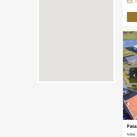
Pała
hotel