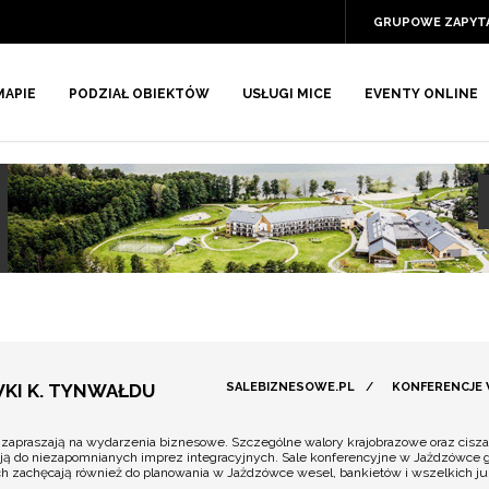
GRUPOWE ZAPYT
MAPIE
PODZIAŁ OBIEKTÓW
USŁUGI MICE
EVENTY ONLINE
KI K. TYNWAŁDU
SALEBIZNESOWE.PL
/
KONFERENCJE
apraszają na wydarzenia biznesowe. Szczególne walory krajobrazowe oraz cisza i 
ją do niezapomnianych imprez integracyjnych. Sale konferencyjne w Jażdzówce g
ch zachęcają również do planowania w Jażdzówce wesel, bankietów i wszelkich ju