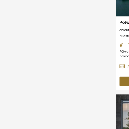
Pół
obiek
Miast
Półwys
nowocz