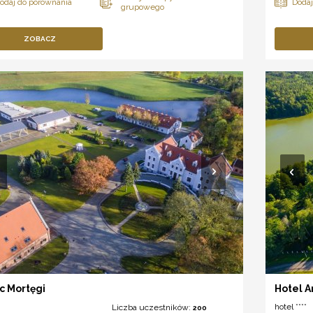
ZOBACZ
c Mortęgi
Hotel A
hotel ****
Liczba uczestników:
200