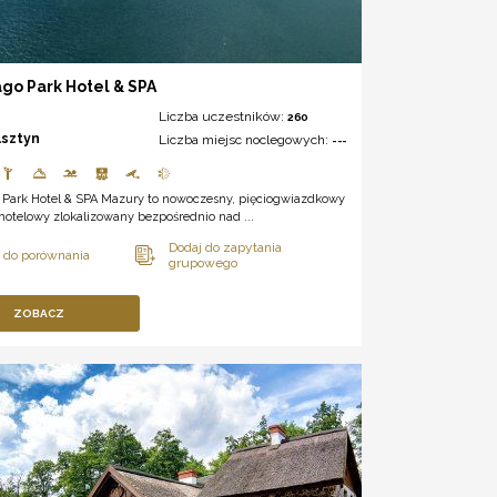
ago Park Hotel & SPA
Liczba uczestników:
260
lsztyn
Liczba miejsc noclegowych:
---
o Park Hotel & SPA Mazury to nowoczesny, pięciogwiazdkowy
hotelowy zlokalizowany bezpośrednio nad ...
ZOBACZ