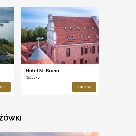
e
Hotel St. Bruno
Giżycko
ACZ
ZOBACZ
DŻÓWKI