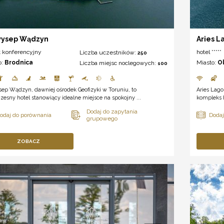
wysep Wądzyn
Aries L
t konferencyjny
hotel *****
Liczba uczestników:
250
o:
Brodnica
Miasto:
O
Liczba miejsc noclegowych:
100
ep Wądzyn, dawniej ośrodek Geofizyki w Toruniu, to
Aries Lag
esny hotel stanowiący idealne miejsce na spokojny ...
kompleks 
ZOBACZ