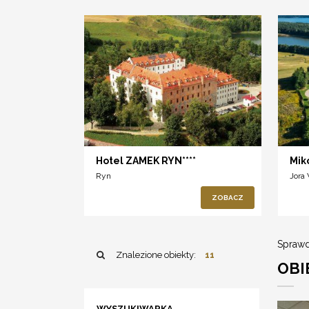
Hotel ZAMEK RYN****
Mik
Ryn
Jora
ZOBACZ
Sprawd
Znalezione obiekty:
11
OBI
WYSZUKIWARKA