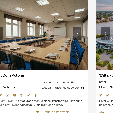
l Dom Polonii
Willa Po
hotel *****
Liczba uczestników:
80
o:
Ostróda
Miasto:
O
Liczba miejsc noclegowych:
76
 Dom Polonii na Mazurach oferuje ciche, komfortowe i wygodne
Hotel Will
e nie tylko do wypoczynku, ale również do pracy ...
położone 