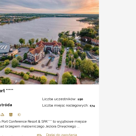
rt *****
Liczba uczestników:
190
stróda
Liczba miejsc noclegowych:
174
a Port Conference Resort & SPA**** to wyjątkowe miejsce
nad brzegiem malowniczego Jeziora Drwęckiego ...