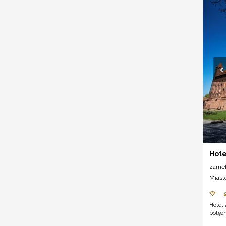
Hot
zame
Miast
Hotel
potężn