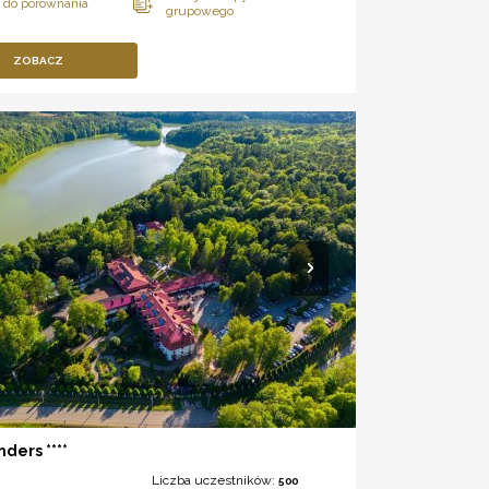
ZOBACZ
nders ****
Liczba uczestników:
500