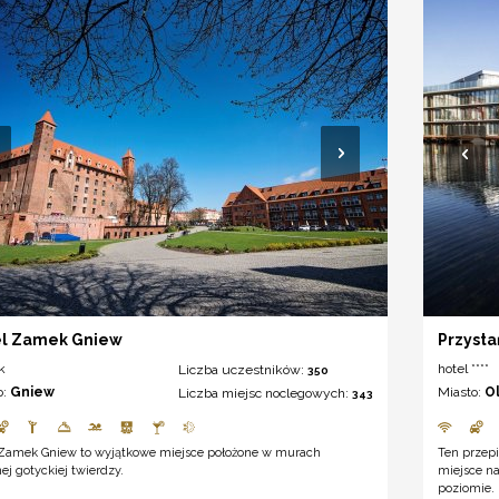
el Zamek Gniew
Przysta
k
hotel ****
Liczba uczestników:
350
o:
Gniew
Miasto:
O
Liczba miejsc noclegowych:
343
 Zamek Gniew to wyjątkowe miejsce położone w murach
Ten przep
ej gotyckiej twierdzy.
miejsce na
poziomie.