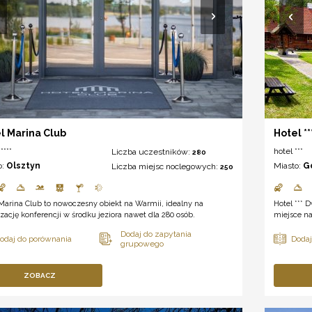
l Marina Club
Hotel *
****
hotel ***
Liczba uczestników:
280
o:
Olsztyn
Miasto:
G
Liczba miejsc noclegowych:
250
Marina Club to nowoczesny obiekt na Warmii, idealny na
Hotel *** 
zację konferencji w środku jeziora nawet dla 280 osób.
miejsce na
ZOBACZ