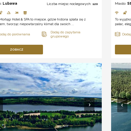
o:
Lubawa
Miasto:
S
Liczba miejsc noclegowych:
120
Mortęgi Hotel & SPA to miejsce, gdzie historia splata się z
To wyjątko
em, tworząc niepowtarzalny klimat dla swoich ...
pałac, ele
ZOBACZ