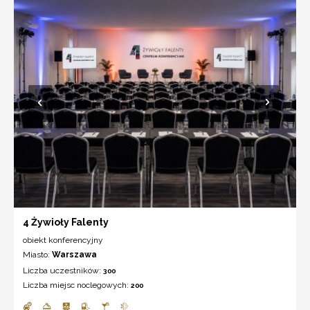
4 Żywioły Falenty
obiekt konferencyjny
Miasto:
Warszawa
Liczba uczestników:
300
Liczba miejsc noclegowych:
200