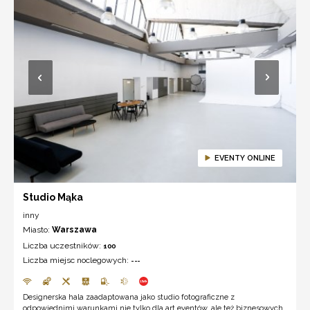
EVENTY ONLINE
Studio Mąka
inny
Miasto:
Warszawa
Liczba uczestników:
100
Liczba miejsc noclegowych:
---
Designerska hala zaadaptowana jako studio fotograficzne z
odpowiednimi warunkami nie tylko dla art eventów, ale też biznesowych.