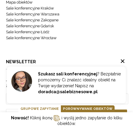
Mapa obiektów
Sale konferencyjne Kraków
Sale konferencyjne Warszawa
Sale konferencyjne Zakopane
Sale konferencyjne Gdańsk
Sale konferencyjne Łódź
Sale konferencyjne Wrocław
NEWSLETTER
Szukasz sali konferencyjnej
? Bezpłatnie
Jeżeli chcesz otrzymywać najnowsze informacje o branży hotelowej
pomożemy Ci znaleźć idealny obiekt na
zapisz się do naszego newslettera.
Twoje wydarzenie! Napisz na
doradca@salebiznesowe.pl
GRUPOWE ZAPYTANIE
PORÓWNYWANIE OBIEKTÓW
Wybierz
ZAPISZ SIĘ
Nowość!
Kliknij ikonę
i wyślij jedno zapytanie do kilku
obiektów.