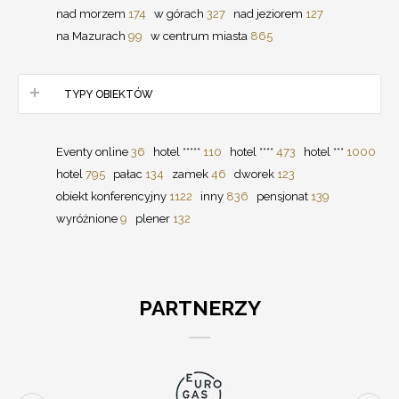
nad morzem
174
w górach
327
nad jeziorem
127
na Mazurach
99
w centrum miasta
865
TYPY OBIEKTÓW
Eventy online
36
hotel *****
110
hotel ****
473
hotel ***
1000
hotel
795
pałac
134
zamek
46
dworek
123
obiekt konferencyjny
1122
inny
836
pensjonat
139
wyróżnione
9
plener
132
PARTNERZY