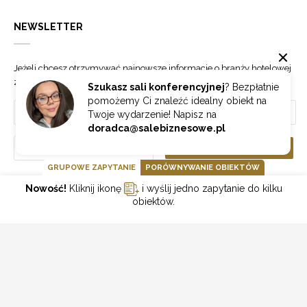
NEWSLETTER
Jeżeli chcesz otrzymywać najnowsze informacje o branży hotelowej
zapisz się do naszego newslettera.
Szukasz sali konferencyjnej
? Bezpłatnie
pomożemy Ci znaleźć idealny obiekt na
Twoje wydarzenie! Napisz na
doradca@salebiznesowe.pl
Wybierz
ZAPISZ SIĘ
GRUPOWE ZAPYTANIE
PORÓWNYWANIE OBIEKTÓW
Nowość!
Kliknij ikonę
i wyślij jedno zapytanie do kilku
GOONLINE.PL SPÓŁKA Z OGRANICZONĄ ODPOWIEDZIALNOŚCIĄ SP.K.
obiektów.
POLITYKA PRYWATNOŚCI
REGULAMIN