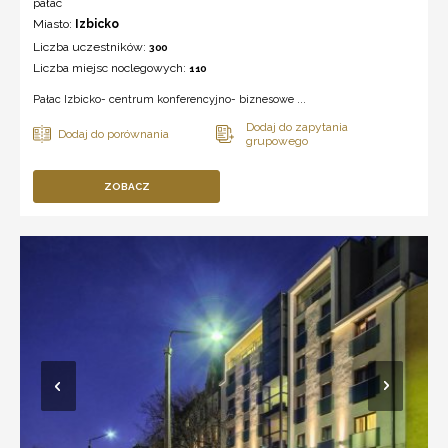
pałac
Miasto:
Izbicko
Liczba uczestników:
300
Liczba miejsc noclegowych:
110
Pałac Izbicko- centrum konferencyjno- biznesowe ...
ZOBACZ