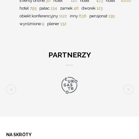
Eventy online
36
hotel *****
110
hotel ****
473
hotel ***
1000
hotel
795
pałac
134
zamek
46
dworek
123
obiekt konferencyjny
1122
inny
836
pensjonat
139
wyróżnione
9
plener
132
PARTNERZY
NA SKRÓTY