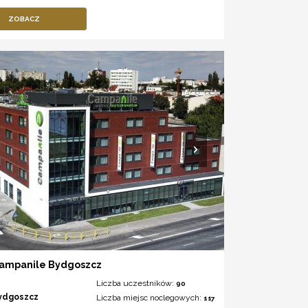
ZOBACZ
Campanile Bydgoszcz
Liczba uczestników:
90
ydgoszcz
Liczba miejsc noclegowych:
117