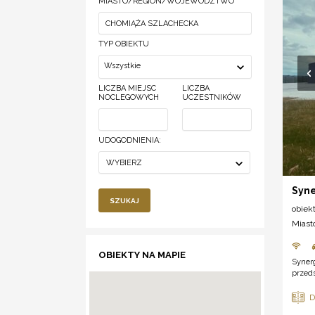
MIASTO/REGION/WOJEWÓDZTWO
TYP OBIEKTU
Wszystkie
LICZBA MIEJSC
LICZBA
NOCLEGOWYCH
UCZESTNIKÓW
UDOGODNIENIA:
WYBIERZ
Syne
SZUKAJ
obiek
Miast
OBIEKTY NA MAPIE
Synerg
przeds