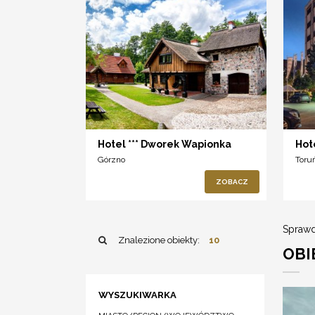
Hotel *** Dworek Wapionka
Hot
Górzno
Toru
ZOBACZ
Sprawd
Znalezione obiekty:
10
OBI
WYSZUKIWARKA