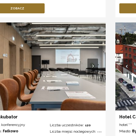
ZOBACZ
nkubator
Hotel 
t konferencyjny
hotel ***
Liczba uczestników:
120
o:
Fałkowo
Miasto:
B
Liczba miejsc noclegowych:
---