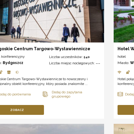
goskie Centrum Targowo-Wystawiennicze
Hotel W
t konferencyjny
hotel
Liczba uczestników:
540
o:
Bydgoszcz
Miasto:
W
Liczba miejsc noclegowych:
---
skie Centrum Targowo-Wystawiennicze to nowoczesny i
Hotel poł
jonalny obiekt konferencyjny, który posiada znakomite ...
konferenc
ZOBACZ