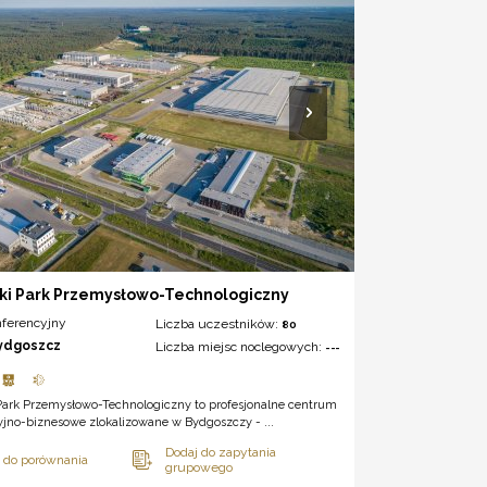
ki Park Przemysłowo-Technologiczny
nferencyjny
Liczba uczestników:
80
ydgoszcz
Liczba miejsc noclegowych:
---
Park Przemysłowo-Technologiczny to profesjonalne centrum
yjno-biznesowe zlokalizowane w Bydgoszczy - ...