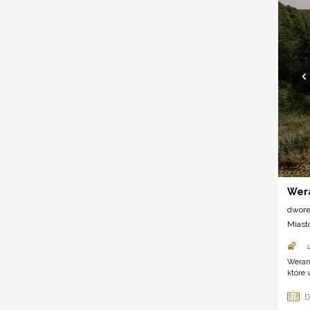
Wer
dwor
Miast
Weran
które 