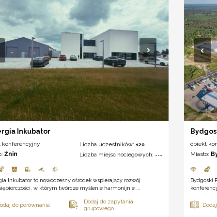
rgia Inkubator
Bydgos
t konferencyjny
obiekt ko
Liczba uczestników:
120
o:
Żnin
Miasto:
B
Liczba miejsc noclegowych:
---
ia Inkubator to nowoczesny ośrodek wspierający rozwój
Bydgoski 
iębiorczości, w którym twórcze myślenie harmonijnie ...
konferenc