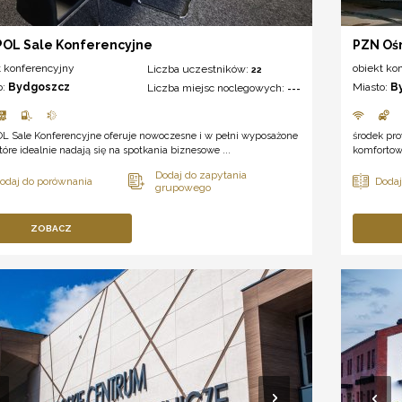
OL Sale Konferencyjne
PZN Ośr
t konferencyjny
obiekt ko
Liczba uczestników:
22
o:
Bydgoszcz
Miasto:
B
Liczba miejsc noclegowych:
---
L Sale Konferencyjne oferuje nowoczesne i w pełni wyposażone
środek pr
które idealnie nadają się na spotkania biznesowe ...
komfortowe
ZOBACZ