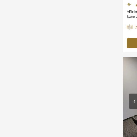
VRInk
które 