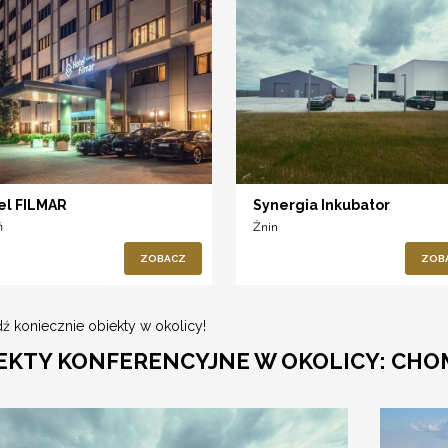
el FILMAR
Synergia Inkubator
ń
Żnin
ZOBACZ
ZOB
ź koniecznie obiekty w okolicy!
EKTY KONFERENCYJNE W OKOLICY: CHO