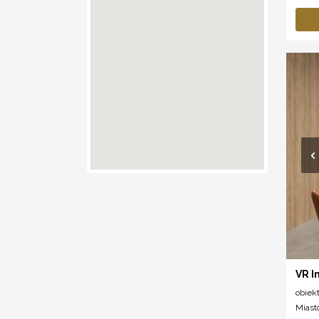
VR I
obiek
Miast