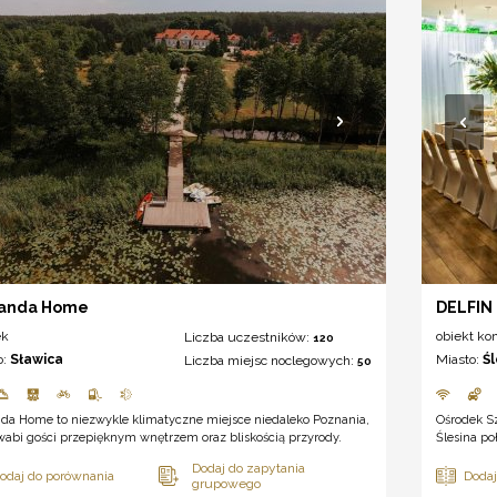
anda Home
DELFIN
ek
obiekt ko
Liczba uczestników:
120
o:
Sławica
Miasto:
Ś
Liczba miejsc noclegowych:
50
da Home to niezwykle klimatyczne miejsce niedaleko Poznania,
Ośrodek S
wabi gości przepięknym wnętrzem oraz bliskością przyrody.
Ślesina po