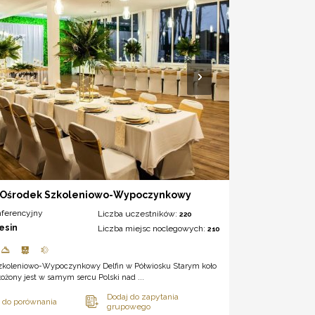
 Ośrodek Szkoleniowo-Wypoczynkowy
nferencyjny
Liczba uczestników:
220
lesin
Liczba miejsc noclegowych:
210
zkoleniowo-Wypoczynkowy Delfin w Półwiosku Starym koło
łożony jest w samym sercu Polski nad ...