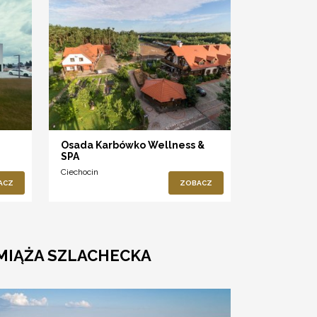
Osada Karbówko Wellness &
SPA
Ciechocin
ACZ
ZOBACZ
MIĄŻA SZLACHECKA