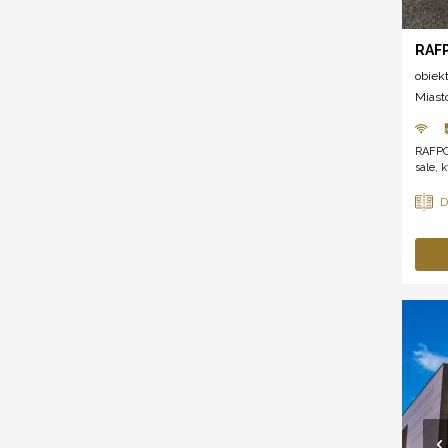
RAFP
obiek
Miast
RAFPO
sale, 