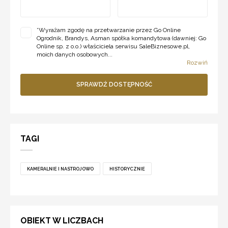
*
Wyrażam zgodę na przetwarzanie przez Go Online
Ogrodnik, Brandys, Asman spółka komandytowa (dawniej: Go
Online sp. z o.o.) właściciela serwisu SaleBiznesowe.pl,
moich danych osobowych...
Rozwiń
SPRAWDŹ DOSTĘPNOŚĆ
TAGI
KAMERALNIE I NASTROJOWO
HISTORYCZNIE
OBIEKT W LICZBACH